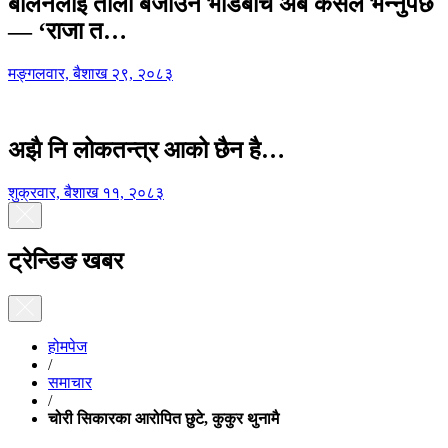
बालेनलाई ताली बजाउने भीडबीच अब कसैले भन्नुपर्छ
— ‘राजा त…
मङ्गलवार, बैशाख २९, २०८३
अझै नि लोकतन्त्र आको छैन है…
शुक्रवार, बैशाख ११, २०८३
ट्रेन्डिङ खबर
होमपेज
/
समाचार
/
चोरी सिकारका आरोपित छुटे, कुकुर थुनामै