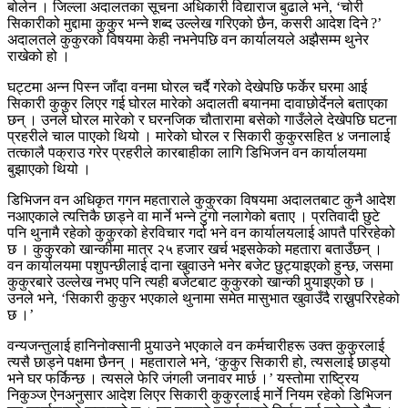
बोलेन । जिल्ला अदालतका सूचना अधिकारी विद्याराज बुढाले भने, ‘चोरी
सिकारीको मुद्दामा कुकुर भन्ने शब्द उल्लेख गरिएको छैन, कसरी आदेश दिने ?’
अदालतले कुकुरको विषयमा केही नभनेपछि वन कार्यालयले अझैसम्म थुनेर
राखेको हो ।
घट्टमा अन्न पिस्न जाँदा वनमा घोरल चर्दै गरेको देखेपछि फर्केर घरमा आई
सिकारी कुकुर लिएर गई घोरल मारेको अदालती बयानमा दावाछोर्देनले बताएका
छन् । उनले घोरल मारेको र घरनजिक चौतारामा बसेको गाउँलेले देखेपछि घटना
प्रहरीले चाल पाएको थियो । मारेको घोरल र सिकारी कुकुरसहित ४ जनालाई
तत्कालै पक्राउ गरेर प्रहरीले कारबाहीका लागि डिभिजन वन कार्यालयमा
बुझाएको थियो ।
डिभिजन वन अधिकृत गगन महताराले कुकुरका विषयमा अदालतबाट कुनै आदेश
नआएकाले त्यत्तिकै छाड्ने वा मार्ने भन्ने टुंगो नलागेको बताए । प्रतिवादी छुटे
पनि थुनामै रहेको कुकुरको हेरविचार गर्दा भने वन कार्यालयलाई आपतै परिरहेको
छ । कुकुरको खान्कीमा मात्र २५ हजार खर्च भइसकेको महतारा बताउँछन् ।
वन कार्यालयमा पशुपन्छीलाई दाना खुवाउने भनेर बजेट छुट्याइएको हुन्छ, जसमा
कुकुरबारे उल्लेख नभए पनि त्यही बजेटबाट कुकुरको खान्की पुर्‍याइएको छ ।
उनले भने, ‘सिकारी कुकुर भएकाले थुनामा समेत मासुभात खुवाउँदै राख्नुपरिरहेको
छ ।’
वन्यजन्तुलाई हानिनोक्सानी पुर्‍याउने भएकाले वन कर्मचारीहरू उक्त कुकुरलाई
त्यसै छाड्ने पक्षमा छैनन् । महताराले भने, ‘कुकुर सिकारी हो, त्यसलाई छाड्यो
भने घर फर्किन्छ । त्यसले फेरि जंगली जनावर मार्छ ।’ यस्तोमा राष्ट्रिय
निकुञ्ज ऐनअनुसार आदेश लिएर सिकारी कुकुरलाई मार्ने नियम रहेको डिभिजन