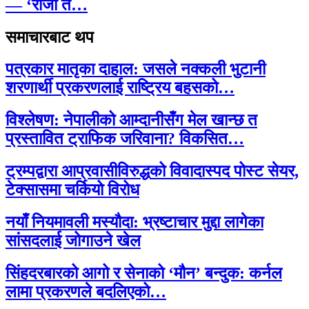
— ‘राजा त…
समाचारबाट थप
पत्रकार मातृका दाहाल: जसले नक्कली भुटानी
शरणार्थी प्रकरणलाई राष्ट्रिय बहसको…
विश्लेषण: नेपालीको आम्दानीसँग मेल खान्छ त
प्रस्तावित ट्राफिक जरिवाना? विकसित…
ट्रम्पद्वारा आप्रवासीविरुद्धको विवादास्पद पोस्ट सेयर,
टेक्सासमा चर्कियो विरोध
नयाँ नियमावली मस्यौदा: भ्रष्टाचार मुद्दा लागेका
सांसदलाई जोगाउने खेल
सिंहदरबारको आगो र सेनाको ‘मौन’ बन्दुक: कर्नल
लामा प्रकरणले बदलिएको…