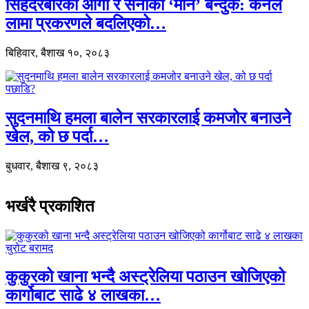
सिंहदरबारको आगो र सेनाको ‘मौन’ बन्दुक: कर्नल
लामा प्रकरणले बदलिएको…
बिहिवार, बैशाख १०, २०८३
सुदनमाथि हमला बालेन सरकारलाई कमजोर बनाउने
खेल, को छ पर्दा…
बुधवार, बैशाख ९, २०८३
भर्खरै प्रकाशित
कुकुरको खाना भन्दै अस्ट्रेलिया पठाउन खोजिएको
कार्गोबाट साढे ४ लाखका…