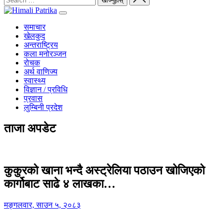
समाचार
खेलकुद
अन्तराष्ट्रिय
कला मनोरञ्जन
रोचक
अर्थ वाणिज्य
स्वास्थ्य
विज्ञान / प्रविधि
प्रवास
लुम्बिनी प्रदेश
ताजा अपडेट
कुकुरको खाना भन्दै अस्ट्रेलिया पठाउन खोजिएको
कार्गोबाट साढे ४ लाखका…
मङ्गलवार, साउन ५, २०८३