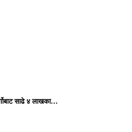
र्गोबाट साढे ४ लाखका…