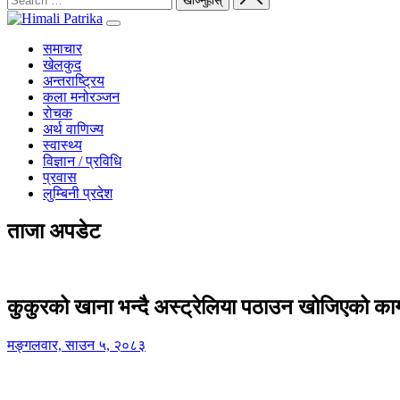
समाचार
खेलकुद
अन्तराष्ट्रिय
कला मनोरञ्जन
रोचक
अर्थ वाणिज्य
स्वास्थ्य
विज्ञान / प्रविधि
प्रवास
लुम्बिनी प्रदेश
ताजा अपडेट
कुकुरको खाना भन्दै अस्ट्रेलिया पठाउन खोजिएको का
मङ्गलवार, साउन ५, २०८३