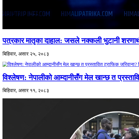
पत्रकार मातृका दाहाल: जसले नक्कली भुटानी शरणार
बिहिवार, असार २५, २०८३
विश्लेषण: नेपालीको आम्दानीसँग मेल खान्छ त प्रस्
बिहिवार, असार ११, २०८३