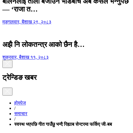
बालेनलाई ताली बजाउने भीडबीच अब कसैले भन्नुपर्छ
— ‘राजा त…
मङ्गलवार, बैशाख २९, २०८३
अझै नि लोकतन्त्र आको छैन है…
शुक्रवार, बैशाख ११, २०८३
ट्रेन्डिङ खबर
होमपेज
/
समाचार
/
स्वस्थ भएपछि गीत गाउँछु भन्दै रिह्याब सेन्टरमा फर्किए जी-बब