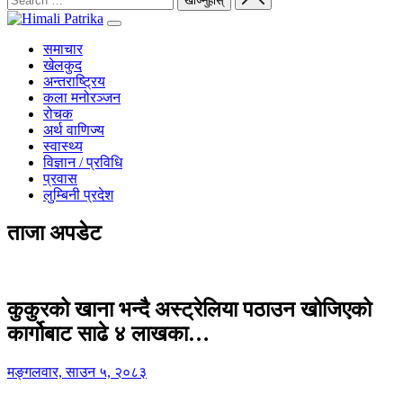
समाचार
खेलकुद
अन्तराष्ट्रिय
कला मनोरञ्जन
रोचक
अर्थ वाणिज्य
स्वास्थ्य
विज्ञान / प्रविधि
प्रवास
लुम्बिनी प्रदेश
ताजा अपडेट
कुकुरको खाना भन्दै अस्ट्रेलिया पठाउन खोजिएको
कार्गोबाट साढे ४ लाखका…
मङ्गलवार, साउन ५, २०८३