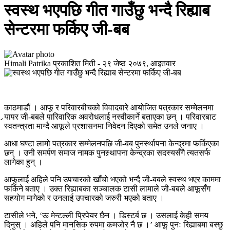
स्वस्थ भएपछि गीत गाउँछु भन्दै रिह्याब
सेन्टरमा फर्किए जी-बब
Himali Patrika
प्रकाशित मिती -
२९ जेष्ठ २०७९, आइतवार
काठमाडौं । आफू र परिवारबीचको विवादबारे आयोजित पत्रकार सम्मेलनमा
र्‍यापर जी-बबले पारिवारिक अवरोधलाई नस्वीकार्ने बताएका छन् । परिवारबाट
स्वतन्त्रता माग्दै आफूले प्रशासनमा निवेदन दिएको समेत उनले जनाए ।
आधा घण्टा लामो पत्रकार सम्मेलनपछि जी-बब पुनर्स्थापना केन्द्रमा फर्किएका
छन् । उनी समर्पण समाज नामक पुनस्र्थापना केन्द्रका सदस्यसँगै त्यतसर्फ
लागेका हुन् ।
आफूलाई अहिले पनि उपचारको खाँचो भएको भन्दै जी-बबले स्वस्थ भएर काममा
फर्किने बताए । उक्त रिह्याबका सञ्चालक टासी लामाले जी-बबले आफूसँग
सहयोग मागेको र उनलाई उपचारको जरुरी भएको बताए ।
टासीले भने, ‘ऊ मेन्टल्ली प्रिपेयर छैन । डिस्टर्ब छ । उसलाई केही समय
दिनुस् । अहिले पनि मानसिक रुपमा कमजोर नै छ ।’ आफू पुनः रिह्याबमा बस्छु