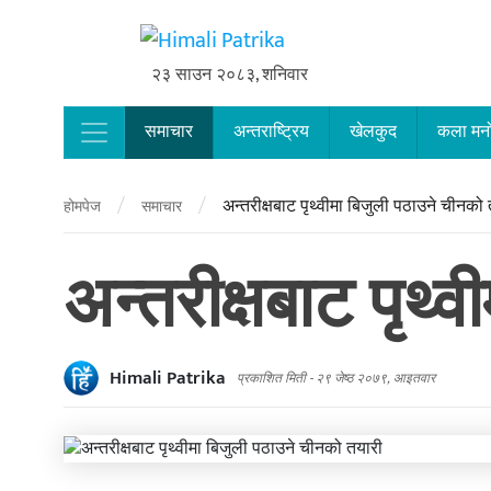
२३ साउन २०८३, शनिवार
समाचार
अन्तराष्ट्रिय
खेलकुद
कला मन
Main Navigation
/
/
अन्तरीक्षबाट पृथ्वीमा बिजुली पठाउने चीनको
होमपेज
समाचार
अन्तरीक्षबाट पृथ्
Himali Patrika
प्रकाशित मिती -
२९ जेष्ठ २०७९, आइतवार