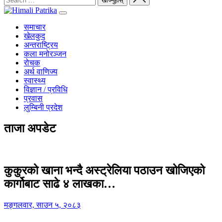
समाचार
खेलकुद
अन्तराष्ट्रिय
कला मनोरञ्जन
रोचक
अर्थ वाणिज्य
स्वास्थ्य
विज्ञान / प्रविधि
प्रवास
लुम्बिनी प्रदेश
ताजा अपडेट
कुकुरको खाना भन्दै अस्ट्रेलिया पठाउन खोजिएको
कार्गोबाट साढे ४ लाखका…
मङ्गलवार, साउन ५, २०८३