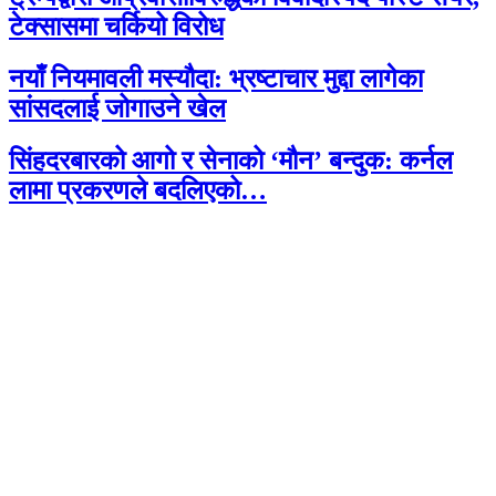
टेक्सासमा चर्कियो विरोध
नयाँ नियमावली मस्यौदा: भ्रष्टाचार मुद्दा लागेका
सांसदलाई जोगाउने खेल
सिंहदरबारको आगो र सेनाको ‘मौन’ बन्दुक: कर्नल
लामा प्रकरणले बदलिएको…