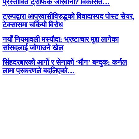
प्रस्तावित ट्राफिक जरिवाना? विकसित…
ट्रम्पद्वारा आप्रवासीविरुद्धको विवादास्पद पोस्ट सेयर,
टेक्सासमा चर्कियो विरोध
नयाँ नियमावली मस्यौदा: भ्रष्टाचार मुद्दा लागेका
सांसदलाई जोगाउने खेल
सिंहदरबारको आगो र सेनाको ‘मौन’ बन्दुक: कर्नल
लामा प्रकरणले बदलिएको…