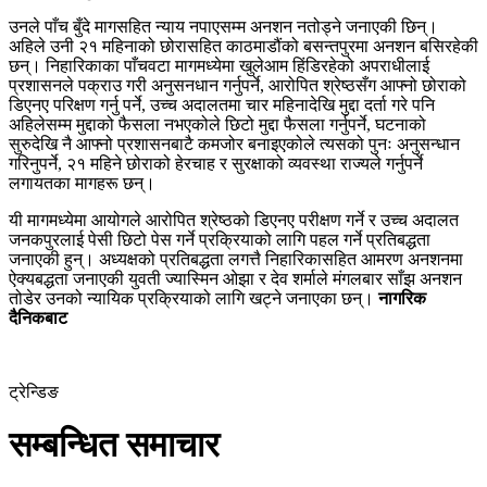
उनले पाँच बुँदे मागसहित न्याय नपाएसम्म अनशन नतोड्ने जनाएकी छिन्।
अहिले उनी २१ महिनाको छोरासहित काठमाडौंको बसन्तपुरमा अनशन बसिरहेकी
छन्। निहारिकाका पाँचवटा मागमध्येमा खुलेआम हिंडिरहेको अपराधीलाई
प्रशासनले पक्राउ गरी अनुसनधान गर्नुपर्ने, आरोपित श्रेष्ठसँग आफ्नो छोराको
डिएनए परिक्षण गर्नु पर्ने, उच्च अदालतमा चार महिनादेखि मुद्दा दर्ता गरे पनि
अहिलेसम्म मुद्दाको फैसला नभएकोले छिटो मुद्दा फैसला गर्नुपर्ने, घटनाको
सुरुदेखि नै आफ्नो प्रशासनबाटै कमजोर बनाइएकोले त्यसको पुनः अनुसन्धान
गरिनुपर्ने, २१ महिने छोराको हेरचाह र सुरक्षाको व्यवस्था राज्यले गर्नुपर्ने
लगायतका मागहरू छन्।
यी मागमध्येमा आयोगले आरोपित श्रेष्ठको डिएनए परीक्षण गर्ने र उच्च अदालत
जनकपुरलाई पेसी छिटो पेस गर्ने प्रक्रियाको लागि पहल गर्ने प्रतिबद्धता
जनाएकी हुन्। अध्यक्षको प्रतिबद्धता लगत्तै निहारिकासहित आमरण अनशनमा
ऐक्यबद्धता जनाएकी युवती ज्यास्मिन ओझा र देव शर्माले मंगलबार साँझ अनशन
तोडेर उनको न्यायिक प्रक्रियाको लागि खट्ने जनाएका छन्।
नागरिक
दैनिकबाट
ट्रेन्डिङ
सम्बन्धित समाचार