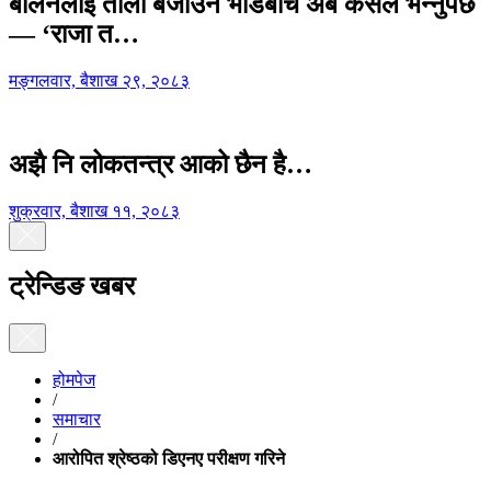
बालेनलाई ताली बजाउने भीडबीच अब कसैले भन्नुपर्छ
— ‘राजा त…
मङ्गलवार, बैशाख २९, २०८३
अझै नि लोकतन्त्र आको छैन है…
शुक्रवार, बैशाख ११, २०८३
ट्रेन्डिङ खबर
होमपेज
/
समाचार
/
आरोपित श्रेष्ठको डिएनए परीक्षण गरिने