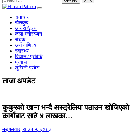
समाचार
खेलकुद
अन्तराष्ट्रिय
कला मनोरञ्जन
रोचक
अर्थ वाणिज्य
स्वास्थ्य
विज्ञान / प्रविधि
प्रवास
लुम्बिनी प्रदेश
ताजा अपडेट
कुकुरको खाना भन्दै अस्ट्रेलिया पठाउन खोजिएको
कार्गोबाट साढे ४ लाखका…
मङ्गलवार, साउन ५, २०८३