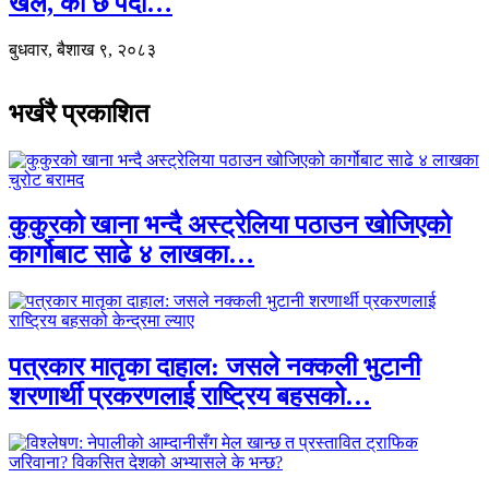
खेल, को छ पर्दा…
बुधवार, बैशाख ९, २०८३
भर्खरै प्रकाशित
कुकुरको खाना भन्दै अस्ट्रेलिया पठाउन खोजिएको
कार्गोबाट साढे ४ लाखका…
पत्रकार मातृका दाहाल: जसले नक्कली भुटानी
शरणार्थी प्रकरणलाई राष्ट्रिय बहसको…