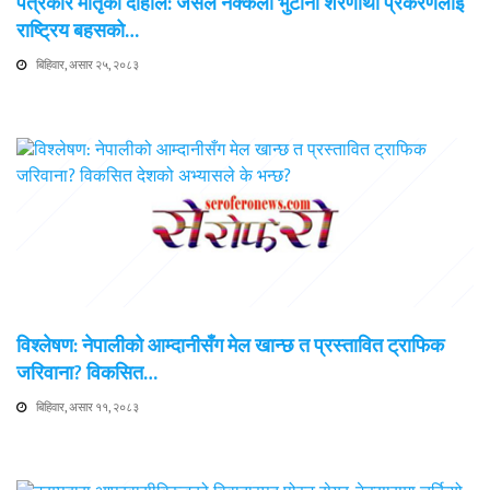
पत्रकार मातृका दाहाल: जसले नक्कली भुटानी शरणार्थी प्रकरणलाई
राष्ट्रिय बहसको…
बिहिवार, असार २५, २०८३
विश्लेषण: नेपालीको आम्दानीसँग मेल खान्छ त प्रस्तावित ट्राफिक
जरिवाना? विकसित…
बिहिवार, असार ११, २०८३