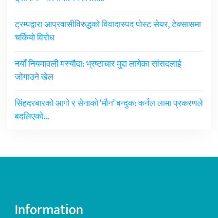
ट्रम्पद्वारा आप्रवासीविरुद्धको विवादास्पद पोस्ट सेयर, टेक्सासमा
चर्कियो विरोध
नयाँ नियमावली मस्यौदा: भ्रष्टाचार मुद्दा लागेका सांसदलाई
जोगाउने खेल
सिंहदरबारको आगो र सेनाको ‘मौन’ बन्दुक: कर्नल लामा प्रकरणले
बदलिएको…
Information