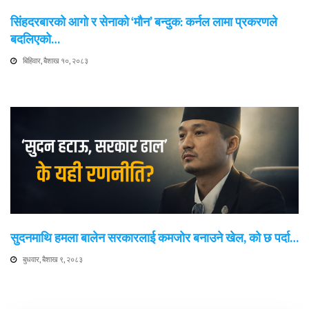
सिंहदरबारको आगो र सेनाको ‘मौन’ बन्दुक: कर्नल लामा प्रकरणले
बदलिएको…
बिहिवार, बैशाख १०, २०८३
सुदनमाथि हमला बालेन सरकारलाई कमजोर बनाउने खेल, को छ पर्दा…
बुधवार, बैशाख ९, २०८३