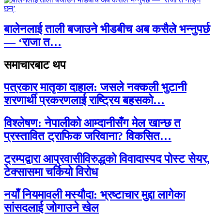
बालेनलाई ताली बजाउने भीडबीच अब कसैले भन्नुपर्छ
— ‘राजा त…
समाचारबाट थप
पत्रकार मातृका दाहाल: जसले नक्कली भुटानी
शरणार्थी प्रकरणलाई राष्ट्रिय बहसको…
विश्लेषण: नेपालीको आम्दानीसँग मेल खान्छ त
प्रस्तावित ट्राफिक जरिवाना? विकसित…
ट्रम्पद्वारा आप्रवासीविरुद्धको विवादास्पद पोस्ट सेयर,
टेक्सासमा चर्कियो विरोध
नयाँ नियमावली मस्यौदा: भ्रष्टाचार मुद्दा लागेका
सांसदलाई जोगाउने खेल