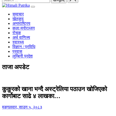
समाचार
खेलकुद
अन्तराष्ट्रिय
कला मनोरञ्जन
रोचक
अर्थ वाणिज्य
स्वास्थ्य
विज्ञान / प्रविधि
प्रवास
लुम्बिनी प्रदेश
ताजा अपडेट
कुकुरको खाना भन्दै अस्ट्रेलिया पठाउन खोजिएको
कार्गोबाट साढे ४ लाखका…
मङ्गलवार, साउन ५, २०८३