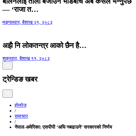
बालेनलाई ताली बजाउने भीडबीच अब कसैले भन्नुपर्छ
— ‘राजा त…
मङ्गलवार, बैशाख २९, २०८३
अझै नि लोकतन्त्र आको छैन है…
शुक्रवार, बैशाख ११, २०८३
ट्रेन्डिङ खबर
होमपेज
/
समाचार
/
नेपाल-अमेरिका: एसपीपी ‘अघि नबढाउने’ सरकारको निर्णय