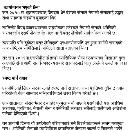
‘कार्यान्वयन भएको छैन’
सन् २०१५ मा भूकम्पपश्चात् विपदमा धेरै देशका सेनाले नेपाली सेनालाई उद्धार
तथा राहतमा सहयोग पुर्‍याएका थिए।
त्यतिखेर विपद व्यवस्थापनमा सहयोगका उद्देश्यले नेपाली सेनाले अमेरिकी
सरकारसँग एसपीपीअन्तर्गत मद्दत माग्दै पत्र लेखेको सार्वजनिक भएको छ।
त्यसपछि पनि दुईवटा पत्र लेखिएको प्रधानसेनापति प्रभुराम शर्माले संसदको
अन्तर्राष्ट्रिय समितिलाई अघिल्लो साता बताएका थिए।
तर सन् २०१९मा एसपीपीलाई इण्डो प्यासिफिक सैन्य गठबन्धनमा मिसाउने कुरा
आएपछि सेना आफैँ सतर्क भएर त्यसबारे सरकारलाई पत्र लेखेको उनले बताएका
थिए।
स्पष्ट पार्न दबाव
एसपीपीलाई लिएर सरकारलाई स्पष्ट पार्न सत्तापक्ष तथा प्रतिपक्ष दुवैबाट दबाव
परिरहेको बेला सोमवार मन्त्रिपरिषदले उक्त निर्णय गरेको छ।
एक सातायता संसदभित्र र बाहिर प्रमुख चर्चा पाएको एसपीपीले यस अवधिमा
सत्तापक्ष, प्रतिपक्ष, नेपाली सेना र अमेरिकी सरकार सबैलाई पालैपालो अप्ठेरोमा
पारेको देखिएको थियो।
तर आगामी दिनमा यो अप्ठेरोको परिणामबारे भने विश्लेषकहरूले सजग गराएका
छन्। अमेरिकी सेनाको प्यासिफिक कमान्डिङ जेनरल चार्ल्स ए फ्लिनले भर्खरै