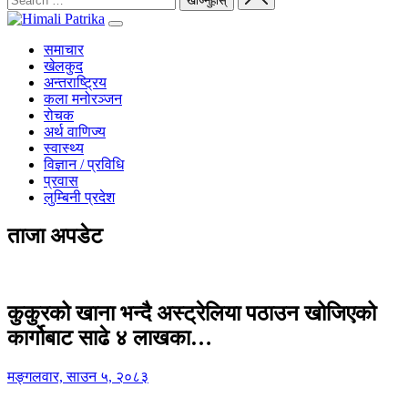
समाचार
खेलकुद
अन्तराष्ट्रिय
कला मनोरञ्जन
रोचक
अर्थ वाणिज्य
स्वास्थ्य
विज्ञान / प्रविधि
प्रवास
लुम्बिनी प्रदेश
ताजा अपडेट
कुकुरको खाना भन्दै अस्ट्रेलिया पठाउन खोजिएको
कार्गोबाट साढे ४ लाखका…
मङ्गलवार, साउन ५, २०८३