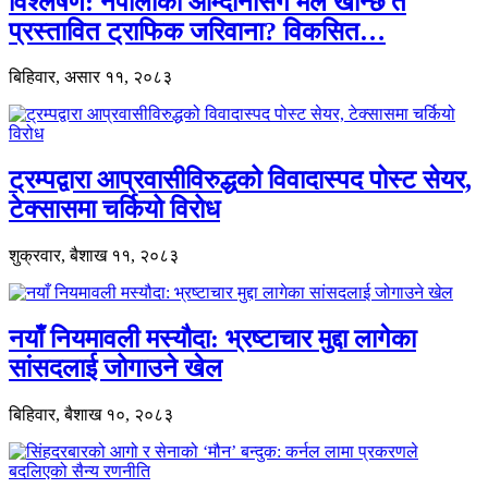
विश्लेषण: नेपालीको आम्दानीसँग मेल खान्छ त
प्रस्तावित ट्राफिक जरिवाना? विकसित…
बिहिवार, असार ११, २०८३
ट्रम्पद्वारा आप्रवासीविरुद्धको विवादास्पद पोस्ट सेयर,
टेक्सासमा चर्कियो विरोध
शुक्रवार, बैशाख ११, २०८३
नयाँ नियमावली मस्यौदा: भ्रष्टाचार मुद्दा लागेका
सांसदलाई जोगाउने खेल
बिहिवार, बैशाख १०, २०८३