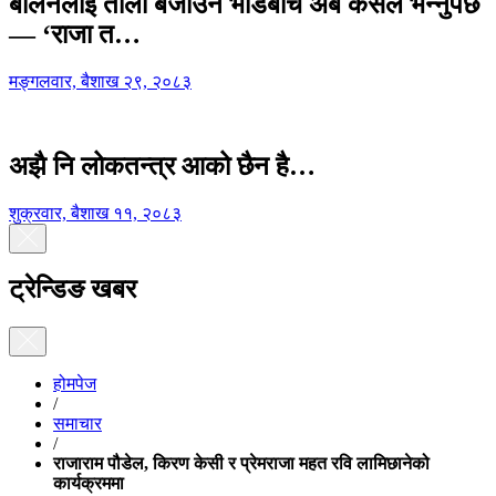
बालेनलाई ताली बजाउने भीडबीच अब कसैले भन्नुपर्छ
— ‘राजा त…
मङ्गलवार, बैशाख २९, २०८३
अझै नि लोकतन्त्र आको छैन है…
शुक्रवार, बैशाख ११, २०८३
ट्रेन्डिङ खबर
होमपेज
/
समाचार
/
राजाराम पौडेल, किरण केसी र प्रेमराजा महत रवि लामिछानेको
कार्यक्रममा