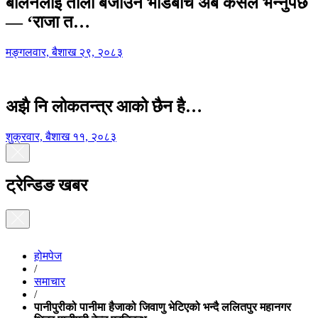
बालेनलाई ताली बजाउने भीडबीच अब कसैले भन्नुपर्छ
— ‘राजा त…
मङ्गलवार, बैशाख २९, २०८३
अझै नि लोकतन्त्र आको छैन है…
शुक्रवार, बैशाख ११, २०८३
ट्रेन्डिङ खबर
होमपेज
/
समाचार
/
पानीपुरीको पानीमा हैजाको जिवाणु भेटिएको भन्दै ललितपुर महानगर