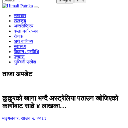
समाचार
खेलकुद
अन्तराष्ट्रिय
कला मनोरञ्जन
रोचक
अर्थ वाणिज्य
स्वास्थ्य
विज्ञान / प्रविधि
प्रवास
लुम्बिनी प्रदेश
ताजा अपडेट
कुकुरको खाना भन्दै अस्ट्रेलिया पठाउन खोजिएको
कार्गोबाट साढे ४ लाखका…
मङ्गलवार, साउन ५, २०८३