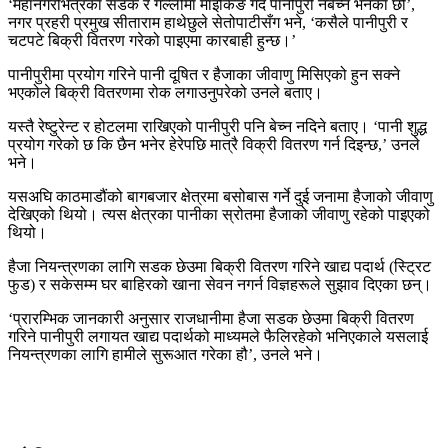
‘महानगरभित्रका सडक र गल्लीमा माइकिङ गर्दै पानीपुरी नबेच्न भनेका छौं’,
नगर प्रहरी प्रमुख सीताराम हाथेछुले सेतोपाटीसँग भने, ‘कसैले पानीपुरी र
चटपटे बिक्री वितरण गरेको पाइएमा कारबाही हुन्छ।’
पानीपुरीमा प्रयोग गरिने पानी दूषित र हैजाका जीवाणु मिसिएको हुन सक्ने
भएकोले बिक्री वितरणमा रोक लगाउनुपरेको उनले बताए।
यस्तै रेष्टुरेन्ट र होटलमा राखिएको पानीपुरी पनि बेच्न नदिने बताए। ‘पानी शुद्ध
प्रयोग गरेको छ कि छैन भनेर हेरेपछि मात्रै विक्री वितरण गर्न दिइन्छ,’ उनले
भने।
यसअघि काठमाडौंको बागबजार क्षेत्रमा बसोबास गर्ने दुई जनामा हैजाको जीवाणु
देखिएको थियो। त्यस क्षेत्रका पानीका स्रोतमा हैजाको जीवाणु रहेको पाइएको
थियो।
हैजा नियन्त्रणका लागि सडक छेउमा बिक्री वितरण गरिने खाद्य पदार्थ (स्ट्रिट
फुड) र सकेसम्म घर बाहिरको खाना सेवन नगर्न विज्ञहरूले सुझाव दिएका छन्।
‘प्रारम्भिक जानकारी अनुसार राजधानीमा हैजा सडक छेउमा बिक्री वितरण
गरिने पानीपुरी लगायत खाद्य पदार्थको माध्यमले फैलिरहेको भनिएकाले यसलाई
नियन्त्रणका लागि हामीले सुरूआत गरेका हौ’, उनले भने।