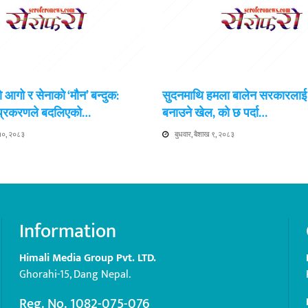
 आगो र सेनाको ‘मौन’ बन्दुक:
सुदनमाथि हमला बालेन सरकारला
 प्रकरणले बदलिएको…
बनाउने खेल, को छ पर्दा…
 १०, २०८३
बुधवार, बैशाख ९, २०८३
Information
Himali Media Group Pvt. LTD.
Ghorahi-15, Dang Nepal.
Reg. No. 1082-075-076