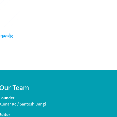
ई कमजोर
Our Team
Founder
Kumar Kc / Santosh Dangi
Editor