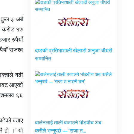
 कुल ३ अर्ब
२ करोड १७
जार रुपैयाँ
ाँ राजश्व
दाङकी प्रतिभाशाली खेलाडी अनुजा चौधरी
सम्मानित
क्ताले बढी
िरावट आएको
 दशमलव ६६
घटेको बताए
बालेनलाई ताली बजाउने भीडबीच अब
ै हो ।’ यो
कसैले भन्नुपर्छ — ‘राजा त…