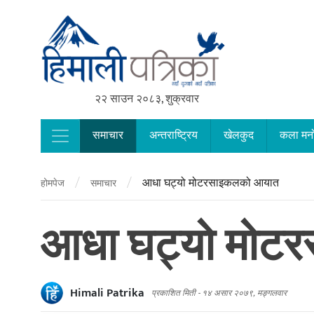
२२ साउन २०८३, शुक्रवार
समाचार
अन्तराष्ट्रिय
खेलकुद
कला मन
Main Navigation
/
/
आधा घट्यो मोटरसाइकलको आयात
होमपेज
समाचार
आधा घट्यो मोट
Himali Patrika
प्रकाशित मिती -
१४ असार २०७९, मङ्गलवार