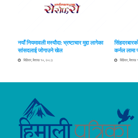
नयाँ नियमावली मस्यौदा: भ्रष्टाचार मुद्दा लागेका
सिंहदरबारको
सांसदलाई जोगाउने खेल
कर्नल लामा
बिहिवार, बैशाख १०, २०८३
बिहिवार, बैशाख