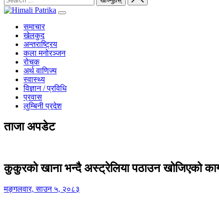
समाचार
खेलकुद
अन्तराष्ट्रिय
कला मनोरञ्जन
रोचक
अर्थ वाणिज्य
स्वास्थ्य
विज्ञान / प्रविधि
प्रवास
लुम्बिनी प्रदेश
ताजा अपडेट
कुकुरको खाना भन्दै अस्ट्रेलिया पठाउन खोजिएको का
मङ्गलवार, साउन ५, २०८३