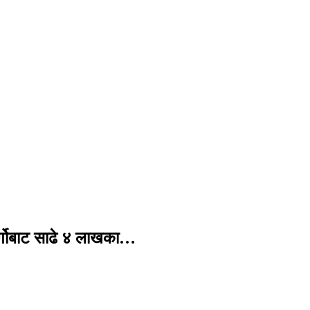
र्गोबाट साढे ४ लाखका…