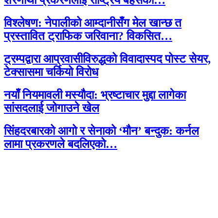
शरणार्थी प्रकरणलाई राष्ट्रिय बहसको…
विश्लेषण: नेपालीको आम्दानीसँग मेल खान्छ त
प्रस्तावित ट्राफिक जरिवाना? विकसित…
ट्रम्पद्वारा आप्रवासीविरुद्धको विवादास्पद पोस्ट सेयर,
टेक्सासमा चर्कियो विरोध
नयाँ नियमावली मस्यौदा: भ्रष्टाचार मुद्दा लागेका
सांसदलाई जोगाउने खेल
सिंहदरबारको आगो र सेनाको ‘मौन’ बन्दुक: कर्नल
लामा प्रकरणले बदलिएको…