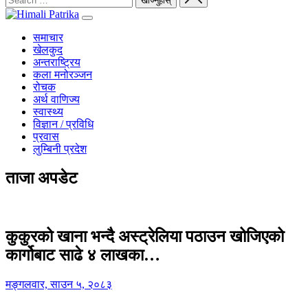
समाचार
खेलकुद
अन्तराष्ट्रिय
कला मनोरञ्जन
रोचक
अर्थ वाणिज्य
स्वास्थ्य
विज्ञान / प्रविधि
प्रवास
लुम्बिनी प्रदेश
ताजा अपडेट
कुकुरको खाना भन्दै अस्ट्रेलिया पठाउन खोजिएको
कार्गोबाट साढे ४ लाखका…
मङ्गलवार, साउन ५, २०८३