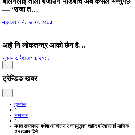
बालेनलाई ताली बजाउने भीडबीच अब कसैले भन्नुपर्छ
— ‘राजा त…
मङ्गलवार, बैशाख २९, २०८३
अझै नि लोकतन्त्र आको छैन है…
शुक्रवार, बैशाख ११, २०८३
ट्रेन्डिङ खबर
होमपेज
/
समाचार
/
मधेश सरकारले मधेश आन्दोलन र जनयुद्धका शहीद परिवारलाई मासिक
२१ हजार दिने