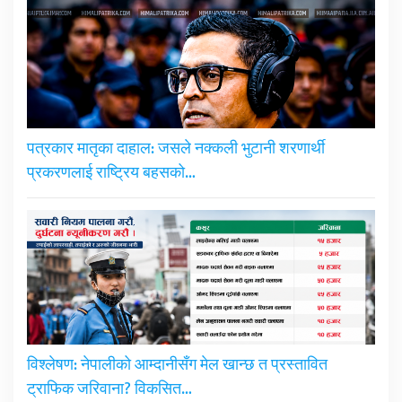
पत्रकार मातृका दाहाल: जसले नक्कली भुटानी शरणार्थी
प्रकरणलाई राष्ट्रिय बहसको…
विश्लेषण: नेपालीको आम्दानीसँग मेल खान्छ त प्रस्तावित
ट्राफिक जरिवाना? विकसित…