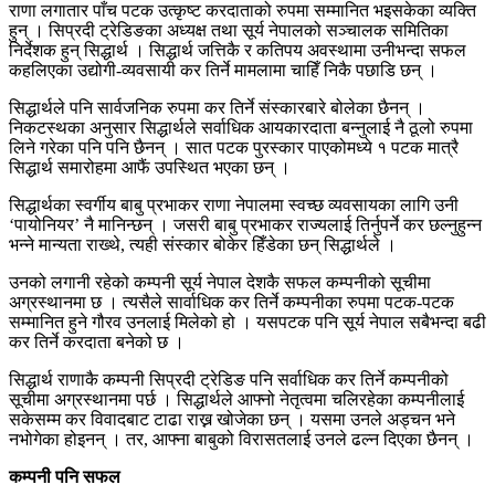
राणा लगातार पाँच पटक उत्कृष्ट करदाताको रुपमा सम्मानित भइसकेका व्यक्ति
हुन् । सिप्रदी ट्रेडिङका अध्यक्ष तथा सूर्य नेपालको सञ्चालक समितिका
निर्देशक हुन् सिद्धार्थ । सिद्धार्थ जत्तिकै र कतिपय अवस्थामा उनीभन्दा सफल
कहलिएका उद्योगी-व्यवसायी कर तिर्ने मामलामा चाहिँ निकै पछाडि छन् ।
सिद्धार्थले पनि सार्वजनिक रुपमा कर तिर्ने संस्कारबारे बोलेका छैनन् ।
निकटस्थका अनुसार सिद्धार्थले सर्वाधिक आयकारदाता बन्नुलाई नै ठूलो रुपमा
लिने गरेका पनि पनि छैनन् । सात पटक पुरस्कार पाएकोमध्ये १ पटक मात्रै
सिद्धार्थ समारोहमा आफैं उपस्थित भएका छन् ।
सिद्धार्थका स्वर्गीय बाबु प्रभाकर राणा नेपालमा स्वच्छ व्यवसायका लागि उनी
‘पायोनियर’ नै मानिन्छन् । जसरी बाबु प्रभाकर राज्यलाई तिर्नुपर्ने कर छल्नुहुन्न
भन्ने मान्यता राख्थे, त्यही संस्कार बोकेर हिँडेका छन् सिद्धार्थले ।
उनको लगानी रहेको कम्पनी सूर्य नेपाल देशकै सफल कम्पनीको सूचीमा
अग्रस्थानमा छ । त्यसैले सार्वाधिक कर तिर्ने कम्पनीका रुपमा पटक-पटक
सम्मानित हुने गौरव उनलाई मिलेको हो । यसपटक पनि सूर्य नेपाल सबैभन्दा बढी
कर तिर्ने करदाता बनेको छ ।
सिद्धार्थ राणाकै कम्पनी सिप्रदी ट्रेडिङ पनि सर्वाधिक कर तिर्ने कम्पनीको
सूचीमा अग्रस्थानमा पर्छ । सिद्धार्थले आफ्नो नेतृत्वमा चलिरहेका कम्पनीलाई
सकेसम्म कर विवादबाट टाढा राख्न खोजेका छन् । यसमा उनले अड्चन भने
नभोगेका होइनन् । तर, आफ्ना बाबुको विरासतलाई उनले ढल्न दिएका छैनन् ।
कम्पनी पनि सफल