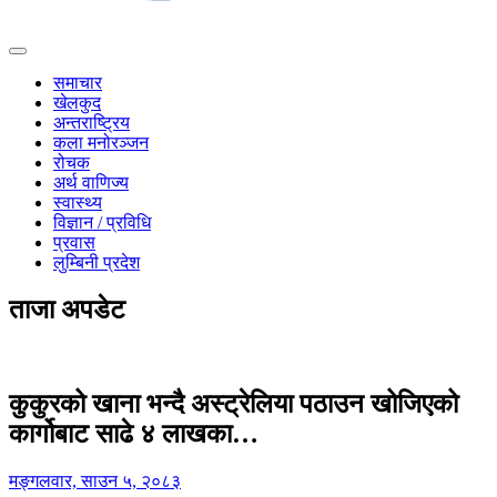
समाचार
खेलकुद
अन्तराष्ट्रिय
कला मनोरञ्जन
रोचक
अर्थ वाणिज्य
स्वास्थ्य
विज्ञान / प्रविधि
प्रवास
लुम्बिनी प्रदेश
ताजा अपडेट
कुकुरको खाना भन्दै अस्ट्रेलिया पठाउन खोजिएको
कार्गोबाट साढे ४ लाखका…
मङ्गलवार, साउन ५, २०८३