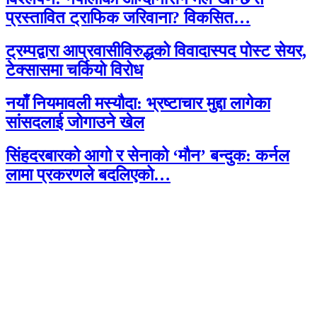
प्रस्तावित ट्राफिक जरिवाना? विकसित…
ट्रम्पद्वारा आप्रवासीविरुद्धको विवादास्पद पोस्ट सेयर,
टेक्सासमा चर्कियो विरोध
नयाँ नियमावली मस्यौदा: भ्रष्टाचार मुद्दा लागेका
सांसदलाई जोगाउने खेल
सिंहदरबारको आगो र सेनाको ‘मौन’ बन्दुक: कर्नल
लामा प्रकरणले बदलिएको…