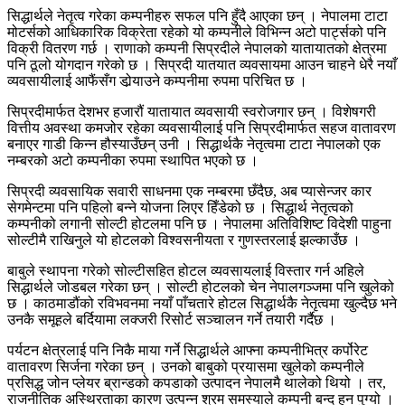
सिद्धार्थले नेतृत्व गरेका कम्पनीहरु सफल पनि हुँदै आएका छन् । नेपालमा टाटा
मोटर्सको आधिकारिक विक्रेता रहेको यो कम्पनीले विभिन्न अटो पार्ट्सको पनि
विक्री वितरण गर्छ । राणाको कम्पनी सिप्रदीले नेपालको यातायातको क्षेत्रमा
पनि ठूलो योगदान गरेको छ । सिप्रदी यातयात व्यवसायमा आउन चाहने धेरै नयाँ
व्यवसायीलाई आफैंसँग डोर्‍याउने कम्पनीमा रुपमा परिचित छ ।
सिप्रदीमार्फत देशभर हजारौं यातायात व्यवसायी स्वरोजगार छन् । विशेषगरी
वित्तीय अवस्था कमजोर रहेका व्यवसायीलाई पनि सिप्रदीमार्फत सहज वातावरण
बनाएर गाडी किन्न हौस्याउँछन् उनी । सिद्धार्थकै नेतृत्वमा टाटा नेपालको एक
नम्बरको अटो कम्पनीका रुपमा स्थापित भएको छ ।
सिप्रदी व्यवसायिक सवारी साधनमा एक नम्बरमा छँदैछ, अब प्यासेन्जर कार
सेगमेन्टमा पनि पहिलो बन्ने योजना लिएर हिँडेको छ । सिद्धार्थ नेतृत्वको
कम्पनीको लगानी सोल्टी होटलमा पनि छ । नेपालमा अतिविशिष्ट विदेशी पाहुना
सोल्टीमै राखिनुले यो होटलको विश्वसनीयता र गुणस्तरलाई झल्काउँछ ।
बाबुले स्थापना गरेको सोल्टीसहित होटल व्यवसायलाई विस्तार गर्न अहिले
सिद्धार्थले जोडबल गरेका छन् । सोल्टी होटलको चेन नेपालगञ्जमा पनि खुलेको
छ । काठमाडौंको रविभवनमा नयाँ पाँचतारे होटल सिद्धार्थकै नेतृत्वमा खुल्दैछ भने
उनकै समूहले बर्दियामा लक्जरी रिसोर्ट सञ्चालन गर्ने तयारी गर्दैछ ।
पर्यटन क्षेत्रलाई पनि निकै माया गर्ने सिद्धार्थले आफ्ना कम्पनीभित्र कर्पोरेट
वातावरण सिर्जना गरेका छन् । उनको बाबुको प्रयासमा खुलेको कम्पनीले
प्रसिद्ध जोन प्लेयर ब्रान्डको कपडाको उत्पादन नेपालमै थालेको थियो । तर,
राजनीतिक अस्थिरताका कारण उत्पन्न श्रम समस्याले कम्पनी बन्द हुन पुग्यो ।