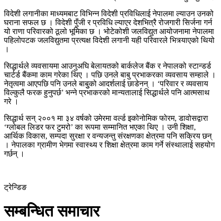
विदेशी लगानीका माध्यमबाट विभिन्न विदेशी प्रविधिलाई नेपालमा ल्याउन उनको
घराना सफल छ । विदेशी पुँजी र प्रविधि ल्याएर देशभित्रै रोजगारी सिर्जना गर्न
यो राणा परिवारको ठूलो भूमिका छ । भोटेकोशी जलविद्युत आयोजनामा नेपालमा
पहिलोपटक जलविद्युतमा प्रत्यक्ष विदेशी लगानी यही परिवारले भित्र्याएको थियो
।
सिद्धार्थले व्यवसायमा आउनुअघि बेलायतको बार्कलेज बैंक र नेपालको स्टान्डर्ड
चार्टर्ड बैंकमा काम गरेका थिए । पछि उनले बाबु प्रभाकरका व्यवसाय सम्हाले ।
नेतृत्वमा आएपछि पनि उनले बाबुुको आदर्शलाई छाडेनन् । ‘परिवार र व्यवसाय
विल्कुलै फरक हुनुपर्छ’ भन्ने प्रभाकरको मान्यतालाई सिद्धार्थले पनि आत्मसाथ
गरे ।
सिद्धार्थ सन् २००१ मा ३४ वर्षको उमेरमा वर्ल्ड इकोनोमिक फोरम, डावोसद्वारा
‘ग्लोबल लिडर फर टुमरो’ का रूपमा सम्मानित भएका थिए । उनी शिक्षा,
आर्थिक विकास, सम्पदा सुरक्षा र वन्यजन्तु संरक्षणका क्षेत्रमा पनि सक्रिय छन्
। नेपालका ग्रामीण भेगमा स्वास्थ्य र शिक्षा क्षेत्रमा काम गर्ने संस्थालाई सहयोग
गर्छन् ।
ट्रेन्डिङ
सम्बन्धित समाचार