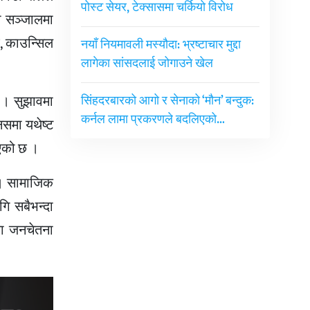
पोस्ट सेयर, टेक्सासमा चर्कियो विरोध
ा सञ्जालमा
, काउन्सिल
नयाँ नियमावली मस्यौदा: भ्रष्टाचार मुद्दा
लागेका सांसदलाई जोगाउने खेल
 । सुझावमा
सिंहदरबारको आगो र सेनाको ‘मौन’ बन्दुक:
कर्नल लामा प्रकरणले बदलिएको…
नसमा यथेष्ट
इएको छ ।
 । सामाजिक
गि सबैभन्दा
मा जनचेतना