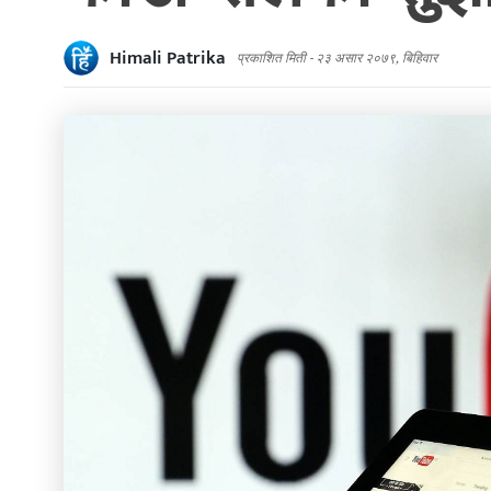
Himali Patrika
प्रकाशित मिती -
२३ असार २०७९, बिहिवार