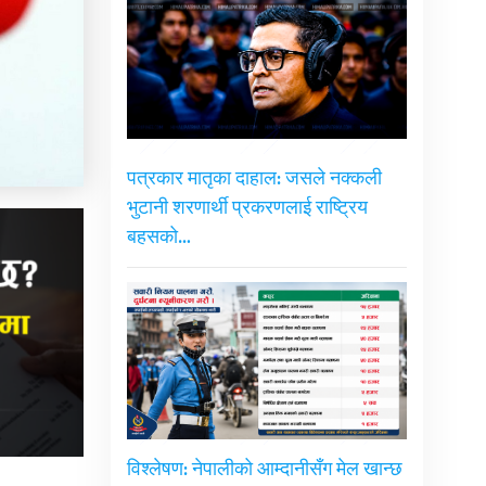
पत्रकार मातृका दाहाल: जसले नक्कली
भुटानी शरणार्थी प्रकरणलाई राष्ट्रिय
बहसको…
विश्लेषण: नेपालीको आम्दानीसँग मेल खान्छ