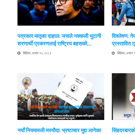
पत्रकार मातृका दाहाल: जसले नक्कली भुटानी
विश्लेषण: न
शरणार्थी प्रकरणलाई राष्ट्रिय बहसको…
प्रस्तावित
बिहिवार, असार २५, २०८३
बिहिवार, असार
नयाँ नियमावली मस्यौदा: भ्रष्टाचार मुद्दा लागेका
सिंहदरबारको