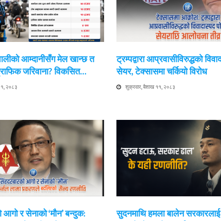
ेपालीको आम्दानीसँग मेल खान्छ त
ट्रम्पद्वारा आप्रवासीविरुद्धको विवा
 ट्राफिक जरिवाना? विकसित…
सेयर, टेक्सासमा चर्कियो विरोध
 ११, २०८३
शुक्रवार, बैशाख ११, २०८३
 आगो र सेनाको ‘मौन’ बन्दुक:
सुदनमाथि हमला बालेन सरकारला