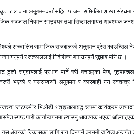
ृत र ४ जना अनुगमनकर्तासहित ५ जना सम्मिलित शाखा संरचना खडा 
जिक सञ्जाल नियमन सफ्ट्वयर तथा सिष्टमलगायत आवश्यक जनश
द्देश्यले सञ्चालित सामाजिक सञ्जालको अनुगमन प्रेस काउन्सिल नेपाल
गर्नुपर्ने र तत्काललाई निर्देशिका बनाउनुपर्ने सुझाव पनि छ ।
ट ठुलो समुदायलाई प्रभाव पार्ने गरी बनाइएका पेज, गु्रपहरू
 जरुरी भएको र यससम्बन्धी अनुगमन र कारबाही गर्न स्वतन्त्र
्ता प्लेटफर्म’ र भिओडी ९शृङ्खलाबद्ध रूपमा कार्यक्रम उत्पादन ग
यवस्थासमेत स्पष्ट पारी कार्यान्वयनमा ल्याउनु आवश्यक भएको औंल्याइए
क्षेत्रको विकासका लागि राय दिनुपर्ने कानुनी दायित्वअन्तर्गत