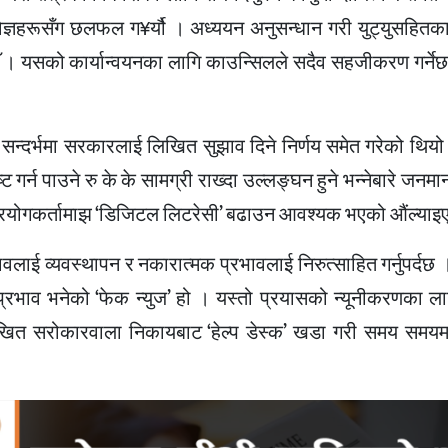
ज्ञहरूसँग छलफल ग¥र्यौ । अध्ययन अनुसन्धान गरी युट्युसहितक
ँ । यसको कार्यान्वयनका लागि काउन्सिलले सदैव सहजीकरण गर्नेछ
सन्दर्भमा सरकारलाई लिखित सुझाव दिने निर्णय समेत गरेको थियो
 गर्न पाउने रु के के सामग्री राख्दा उल्लङ्घन हुने भन्नेबारे जनमा
लागि प्रयोगकर्तामाझ ‘डिजिटल लिटरेसी’ बढाउन आवश्यक भएको औंल्या
लाई व्यवस्थापन र नकारात्मक प्रभावलाई निरुत्साहित गर्नुपर्दछ
्रभाव भनेको ‘फेक न्युज’ हो । यस्तो प्रयासको न्यूनीकरणका ला
खित सरोकारवाला निकायबाट ‘हेल्प डेस्क’ खडा गरी समय समय