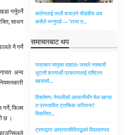
गर्नुपर्ने
बालेनलाई ताली बजाउने भीडबीच अब
क्ति, साधन
कसैले भन्नुपर्छ — ‘राजा त…
समाचारबाट थप
ले नै गर्ने
पत्रकार मातृका दाहाल: जसले नक्कली
लगायत अन्य
भुटानी शरणार्थी प्रकरणलाई राष्ट्रिय
बहसको…
 नियमनकारी
विश्लेषण: नेपालीको आम्दानीसँग मेल खान्छ
त प्रस्तावित ट्राफिक जरिवाना?
र्ने, फिल्म
विकसित…
को छ ।
ट्रम्पद्वारा आप्रवासीविरुद्धको विवादास्पद
 काउन्सिलले