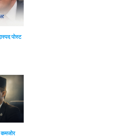
दास्पद पोस्ट
ई कमजोर