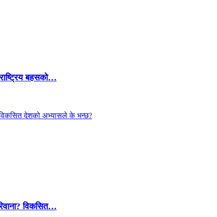
 राष्ट्रिय बहसको…
 जरिवाना? विकसित…