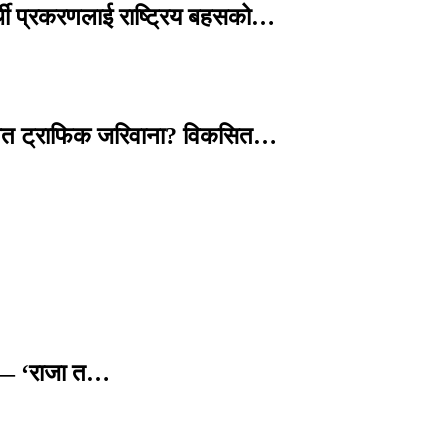
्थी प्रकरणलाई राष्ट्रिय बहसको…
तावित ट्राफिक जरिवाना? विकसित…
छ — ‘राजा त…