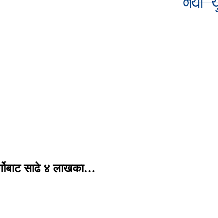
र्गोबाट साढे ४ लाखका…