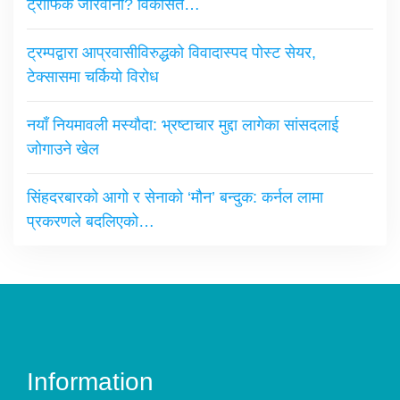
ट्राफिक जरिवाना? विकसित…
ट्रम्पद्वारा आप्रवासीविरुद्धको विवादास्पद पोस्ट सेयर,
टेक्सासमा चर्कियो विरोध
नयाँ नियमावली मस्यौदा: भ्रष्टाचार मुद्दा लागेका सांसदलाई
जोगाउने खेल
सिंहदरबारको आगो र सेनाको ‘मौन’ बन्दुक: कर्नल लामा
प्रकरणले बदलिएको…
Information