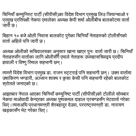
चिनियाँ कम्युनिस्ट पार्टी (सीपीसी)का विदेश विभाग प्रमुख लिउ जियान्चाओ र
प्रमुख प्रतिपक्षी नेकपा एमालेका अध्यक्ष केपी शर्मा ओलीबीच बालकोटमा वार्ता
जारी छ।
बिहान १० बजे ओली निवास बालकोट पुगेका चिनियाँ नेताहरुको टोलीसँगको
वार्ता अहिले पनि जारी छ।
अध्यक्ष ओलीको सचिवालयका अनुसार खाना खाएर पुनः वार्ता जारी छ। चिनियाँ
नेताहरुसँग वार्ताका लागि ओलीसँगै एमाले नेताहरू उपमहासचिवद्वय प्रदीप
ज्ञवाली र विष्णु रिमाल सहभागी छन्।
त्यस्तै विदेश विभाग प्रमुख डा. राजन भट्टराई पनि सहभागी छन्। उक्त वार्तामा
उषाकिरण भण्डारी, अञ्जान शाक्य र कृसा केसी पनि सहभागी रहेको बालकोट
स्रोतले जनाएको छ।
आइतबार नेपाल आएका चिनियाँ कम्युनिष्ट पार्टी (सीपीसी)को टोलीले सोमबार
नेकपा माओवादी केन्द्रका अध्यक्ष पुष्पकमल दाहाल प्रचण्डसँग भेटवार्ता गरेका
थिए।त्यसअघि प्रधानमन्त्री शेरबहादुर देउवा, परराष्ट्रमन्त्री डा. नारायण
खड्कासँग भेट गरेका थिए।