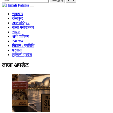
समाचार
खेलकुद
अन्तराष्ट्रिय
कला मनोरञ्जन
रोचक
अर्थ वाणिज्य
स्वास्थ्य
विज्ञान / प्रविधि
प्रवास
लुम्बिनी प्रदेश
ताजा अपडेट