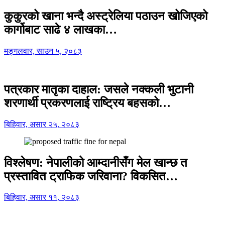
कुकुरको खाना भन्दै अस्ट्रेलिया पठाउन खोजिएको
कार्गोबाट साढे ४ लाखका…
मङ्गलवार, साउन ५, २०८३
पत्रकार मातृका दाहाल: जसले नक्कली भुटानी
शरणार्थी प्रकरणलाई राष्ट्रिय बहसको…
बिहिवार, असार २५, २०८३
विश्लेषण: नेपालीको आम्दानीसँग मेल खान्छ त
प्रस्तावित ट्राफिक जरिवाना? विकसित…
बिहिवार, असार ११, २०८३