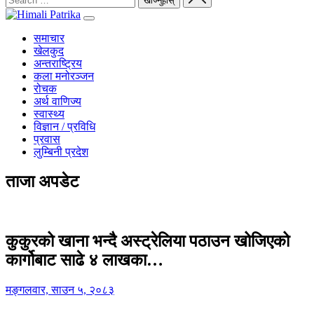
समाचार
खेलकुद
अन्तराष्ट्रिय
कला मनोरञ्जन
रोचक
अर्थ वाणिज्य
स्वास्थ्य
विज्ञान / प्रविधि
प्रवास
लुम्बिनी प्रदेश
ताजा अपडेट
कुकुरको खाना भन्दै अस्ट्रेलिया पठाउन खोजिएको
कार्गोबाट साढे ४ लाखका…
मङ्गलवार, साउन ५, २०८३