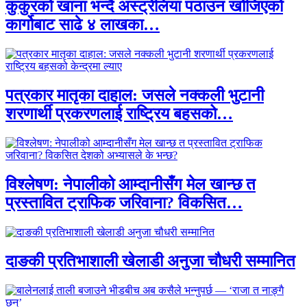
कुकुरको खाना भन्दै अस्ट्रेलिया पठाउन खोजिएको
कार्गोबाट साढे ४ लाखका…
पत्रकार मातृका दाहाल: जसले नक्कली भुटानी
शरणार्थी प्रकरणलाई राष्ट्रिय बहसको…
विश्लेषण: नेपालीको आम्दानीसँग मेल खान्छ त
प्रस्तावित ट्राफिक जरिवाना? विकसित…
दाङकी प्रतिभाशाली खेलाडी अनुजा चौधरी सम्मानित