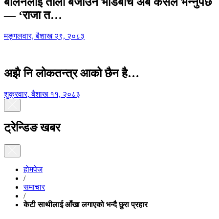
बालेनलाई ताली बजाउने भीडबीच अब कसैले भन्नुपर्छ
— ‘राजा त…
मङ्गलवार, बैशाख २९, २०८३
अझै नि लोकतन्त्र आको छैन है…
शुक्रवार, बैशाख ११, २०८३
ट्रेन्डिङ खबर
होमपेज
/
समाचार
/
केटी साथीलाई आँखा लगाएको भन्दै छुरा प्रहार