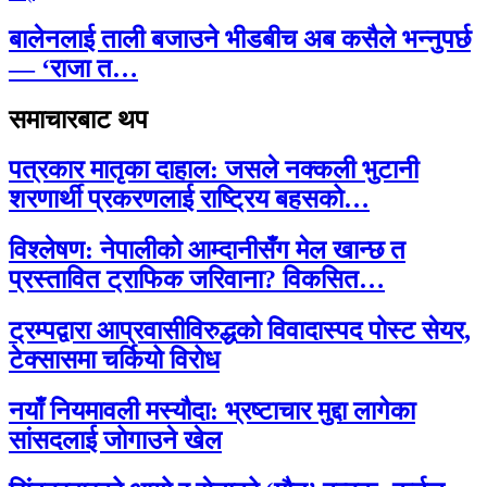
बालेनलाई ताली बजाउने भीडबीच अब कसैले भन्नुपर्छ
— ‘राजा त…
समाचारबाट थप
पत्रकार मातृका दाहाल: जसले नक्कली भुटानी
शरणार्थी प्रकरणलाई राष्ट्रिय बहसको…
विश्लेषण: नेपालीको आम्दानीसँग मेल खान्छ त
प्रस्तावित ट्राफिक जरिवाना? विकसित…
ट्रम्पद्वारा आप्रवासीविरुद्धको विवादास्पद पोस्ट सेयर,
टेक्सासमा चर्कियो विरोध
नयाँ नियमावली मस्यौदा: भ्रष्टाचार मुद्दा लागेका
सांसदलाई जोगाउने खेल