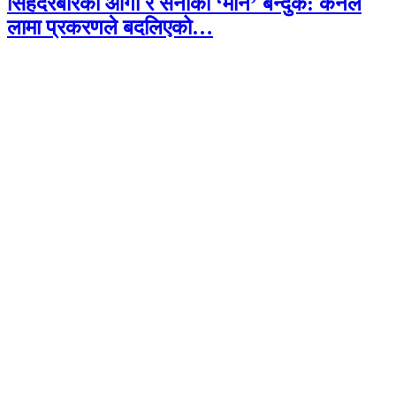
सिंहदरबारको आगो र सेनाको ‘मौन’ बन्दुक: कर्नल
लामा प्रकरणले बदलिएको…