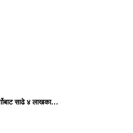
र्गोबाट साढे ४ लाखका…