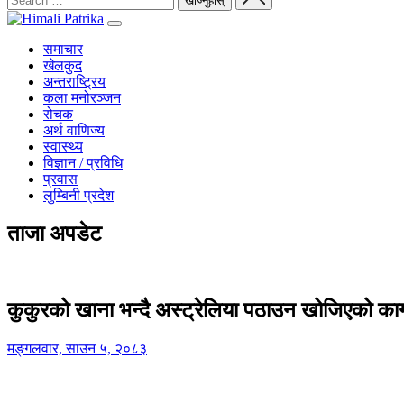
समाचार
खेलकुद
अन्तराष्ट्रिय
कला मनोरञ्जन
रोचक
अर्थ वाणिज्य
स्वास्थ्य
विज्ञान / प्रविधि
प्रवास
लुम्बिनी प्रदेश
ताजा अपडेट
कुकुरको खाना भन्दै अस्ट्रेलिया पठाउन खोजिएको का
मङ्गलवार, साउन ५, २०८३