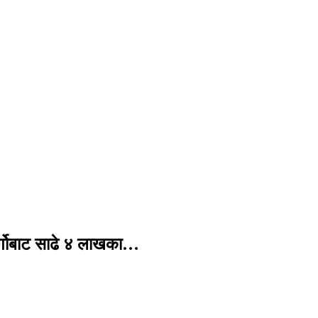
र्गोबाट साढे ४ लाखका…