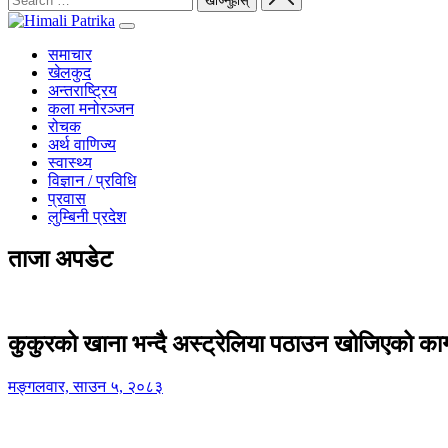
समाचार
खेलकुद
अन्तराष्ट्रिय
कला मनोरञ्जन
रोचक
अर्थ वाणिज्य
स्वास्थ्य
विज्ञान / प्रविधि
प्रवास
लुम्बिनी प्रदेश
ताजा अपडेट
कुकुरको खाना भन्दै अस्ट्रेलिया पठाउन खोजिएको का
मङ्गलवार, साउन ५, २०८३