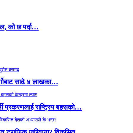
ल, को छ पर्दा…
र्गोबाट साढे ४ लाखका…
्थी प्रकरणलाई राष्ट्रिय बहसको…
तावित ट्राफिक जरिवाना? विकसित…