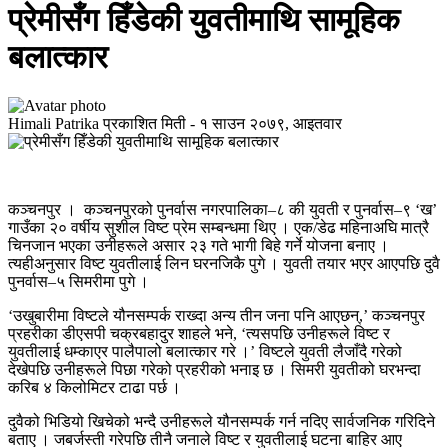
प्रेमीसँग हिँडेकी युवतीमाथि सामूहिक
बलात्कार
Himali Patrika
प्रकाशित मिती -
१ साउन २०७९, आइतवार
कञ्चनपुर । कञ्चनपुरको पुनर्वास नगरपालिका–८ की युवती र पुनर्वास–९ ‘ख’
गाउँका २० वर्षीय सुशील विष्ट प्रेम सम्बन्धमा थिए । एक/डेढ महिनाअघि मात्रै
चिनजान भएका उनीहरूले असार २३ गते भागी बिहे गर्ने योजना बनाए ।
त्यहीअनुसार विष्ट युवतीलाई लिन घरनजिकै पुगे । युवती तयार भएर आएपछि दुवै
पुनर्वास–५ सिमरीमा पुगे ।
‘उखुबारीमा विष्टले यौनसम्पर्क राख्दा अन्य तीन जना पनि आएछन्,’ कञ्चनपुर
प्रहरीका डीएसपी चक्रबहादुर शाहले भने, ‘त्यसपछि उनीहरूले विष्ट र
युवतीलाई धम्काएर पालैपालो बलात्कार गरे ।’ विष्टले युवती लैजाँदै गरेको
देखेपछि उनीहरूले पिछा गरेको प्रहरीको भनाइ छ । सिमरी युवतीको घरभन्दा
करिब ४ किलोमिटर टाढा पर्छ ।
दुवैको भिडियो खिचेको भन्दै उनीहरूले यौनसम्पर्क गर्न नदिए सार्वजनिक गरिदिने
बताए । जबर्जस्ती गरेपछि तीनै जनाले विष्ट र युवतीलाई घटना बाहिर आए