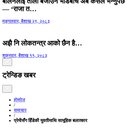
बालेनलाई ताली बजाउने भीडबीच अब कसैले भन्नुपर्छ
— ‘राजा त…
मङ्गलवार, बैशाख २९, २०८३
अझै नि लोकतन्त्र आको छैन है…
शुक्रवार, बैशाख ११, २०८३
ट्रेन्डिङ खबर
होमपेज
/
समाचार
/
प्रेमीसँग हिँडेकी युवतीमाथि सामूहिक बलात्कार