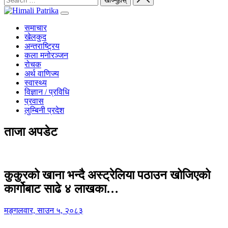
समाचार
खेलकुद
अन्तराष्ट्रिय
कला मनोरञ्जन
रोचक
अर्थ वाणिज्य
स्वास्थ्य
विज्ञान / प्रविधि
प्रवास
लुम्बिनी प्रदेश
ताजा अपडेट
कुकुरको खाना भन्दै अस्ट्रेलिया पठाउन खोजिएको
कार्गोबाट साढे ४ लाखका…
मङ्गलवार, साउन ५, २०८३