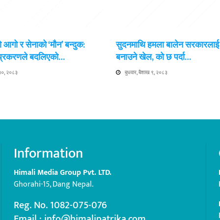
 आगो र सेनाको ‘मौन’ बन्दुक:
सुदनमाथि हमला बालेन सरकारला
 प्रकरणले बदलिएको…
बनाउने खेल, को छ पर्दा…
 १०, २०८३
बुधवार, बैशाख ९, २०८३
Information
Himali Media Group Pvt. LTD.
Ghorahi-15, Dang Nepal.
Reg. No. 1082-075-076
Email : info@himalipatrika.com