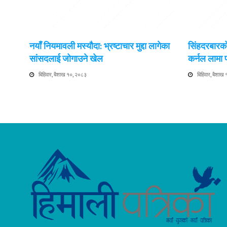
नयाँ नियमावली मस्यौदा: भ्रष्टाचार मुद्दा लागेका
सिंहदरबारको
सांसदलाई जोगाउने खेल
कर्नल लामा
बिहिवार, बैशाख १०, २०८३
बिहिवार, बैशाख