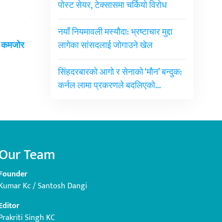
पोस्ट सेयर, टेक्सासमा चर्कियो विरोध
नयाँ नियमावली मस्यौदा: भ्रष्टाचार मुद्दा
लागेका सांसदलाई जोगाउने खेल
ई कमजोर
सिंहदरबारको आगो र सेनाको ‘मौन’ बन्दुक:
कर्नल लामा प्रकरणले बदलिएको…
Our Team
Founder
Kumar Kc / Santosh Dangi
Editor
Prakriti Singh KC