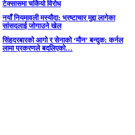
टेक्सासमा चर्कियो विरोध
नयाँ नियमावली मस्यौदा: भ्रष्टाचार मुद्दा लागेका
सांसदलाई जोगाउने खेल
सिंहदरबारको आगो र सेनाको ‘मौन’ बन्दुक: कर्नल
लामा प्रकरणले बदलिएको…