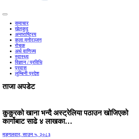
समाचार
खेलकुद
अन्तराष्ट्रिय
कला मनोरञ्जन
रोचक
अर्थ वाणिज्य
स्वास्थ्य
विज्ञान / प्रविधि
प्रवास
लुम्बिनी प्रदेश
ताजा अपडेट
कुकुरको खाना भन्दै अस्ट्रेलिया पठाउन खोजिएको
कार्गोबाट साढे ४ लाखका…
मङ्गलवार, साउन ५, २०८३