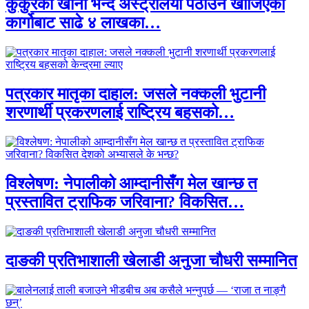
कुकुरको खाना भन्दै अस्ट्रेलिया पठाउन खोजिएको
कार्गोबाट साढे ४ लाखका…
पत्रकार मातृका दाहाल: जसले नक्कली भुटानी
शरणार्थी प्रकरणलाई राष्ट्रिय बहसको…
विश्लेषण: नेपालीको आम्दानीसँग मेल खान्छ त
प्रस्तावित ट्राफिक जरिवाना? विकसित…
दाङकी प्रतिभाशाली खेलाडी अनुजा चौधरी सम्मानित