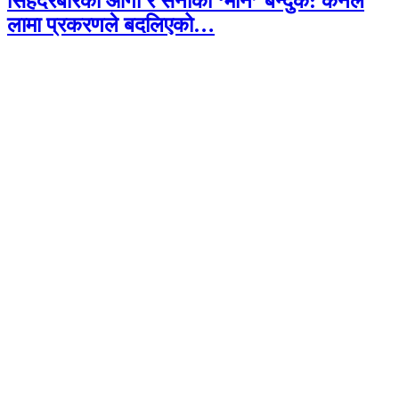
सिंहदरबारको आगो र सेनाको ‘मौन’ बन्दुक: कर्नल
लामा प्रकरणले बदलिएको…