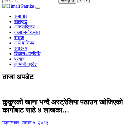
समाचार
खेलकुद
अन्तराष्ट्रिय
कला मनोरञ्जन
रोचक
अर्थ वाणिज्य
स्वास्थ्य
विज्ञान / प्रविधि
प्रवास
लुम्बिनी प्रदेश
ताजा अपडेट
कुकुरको खाना भन्दै अस्ट्रेलिया पठाउन खोजिएको
कार्गोबाट साढे ४ लाखका…
मङ्गलवार, साउन ५, २०८३