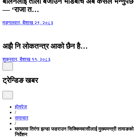
बालेनलाई ताली बजाउने भीडबीच अब कसैले भन्नुपर्छ
— ‘राजा त…
मङ्गलवार, बैशाख २९, २०८३
अझै नि लोकतन्त्र आको छैन है…
शुक्रवार, बैशाख ११, २०८३
ट्रेन्डिङ खबर
होमपेज
/
समाचार
/
घरघरमा तिरंगा झन्डा फहराउन सिक्किमवासीलाई मुख्यमन्त्री तामाङको
निर्देशन