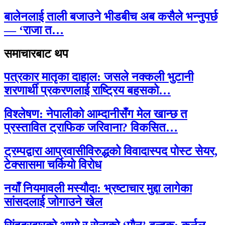
बालेनलाई ताली बजाउने भीडबीच अब कसैले भन्नुपर्छ
— ‘राजा त…
समाचारबाट थप
पत्रकार मातृका दाहाल: जसले नक्कली भुटानी
शरणार्थी प्रकरणलाई राष्ट्रिय बहसको…
विश्लेषण: नेपालीको आम्दानीसँग मेल खान्छ त
प्रस्तावित ट्राफिक जरिवाना? विकसित…
ट्रम्पद्वारा आप्रवासीविरुद्धको विवादास्पद पोस्ट सेयर,
टेक्सासमा चर्कियो विरोध
नयाँ नियमावली मस्यौदा: भ्रष्टाचार मुद्दा लागेका
सांसदलाई जोगाउने खेल