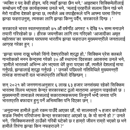
‘व्यक्ति र पद केही होइन, यदि त्यहाँ झन्डा छैन भने,’ आइतबार सिक्किमेलीलाई
सम्बोधन गर्दै एक कार्यक्रममा उनले भने, ‘मलाई प्रहरीले सलाम किन गर्छ भने
मेरो गाडीमा देशको झन्डा छ, त्यसैले अब तपाईंहरूले पनि आफ्ना घरमा तिरंगा
झन्डा फहराउनुस्, त्यसका लागि झन्डा किन्नु पर्दैन, सरकारले दिन्छ ।’
सरकारले भारत स्वतन्त्रताको ७५ औं वर्षगाँठ अगस्ट १ देखि १५ सम्म मनाउने
तयारी गरिरहेको छ । हीरक जयन्तीका लागि तय गरिएको ‘आजादीका अमृत
महोत्सव’का समयमा घरघरमा भारतीय झन्डा फहराउन मुख्यमन्त्रीले जनतालाई
आग्रह गरेका हुन् ।
‘झन्डा घरमा राख्नु भनेको सिंगो देशप्रतिको श्रद्धा हो,’ सिक्किम प्रेस क्लबले
गान्तोकको मनन केन्द्रमा गरेको २० औं स्थापना दिवसका अवसरमा उनले भने,
‘हामीले भारतको अभिन्न अंग भएयता धेरै कुरा पाएका छौं, त्यसैले देशलाई माया
गर्नुपर्छ, झन्डालाई श्रद्धा गर्नुपर्छ ।’ उनको पछिल्लो गतिविधिले मुख्यमन्त्री
तामाङ सत्ताधारी दल भाजपाप्रति लचिलो देखिन्छन् ।
सन् २०२१ को जनगणनाअनुसार ६ लाख ६३ हजार जनसंख्या रहेको सिक्किम
भारतमा विलय भएयता केन्द्र सरकारबाट ठूलो मात्रामा अनुदान पाइरहेको छ ।
मुख्यमन्त्री तामाङले त्यसलाई सकारात्मकरूपमा लिनुपर्ने भन्दै जनता पनि
भारतप्रति बफादार हुनु पर्ने अभिव्यक्ति पनि दिएका छन् ।
‘अनुदानमा हामीले ठूलो रकम पाउँदै आएका छौं, यो सालमात्रै ५ हजार करोडको
सडक निर्माण परियोजना केन्द्र सरकारबाट आएको छ, के यो सानो हो ?’ उनले
भने, ‘सिक्किमजस्तो ठाउँको गरिबी घटेको छ र हाम्रो जीवन राम्रो भएको छ भने
हामीले तिरंगा झन्डा किन नफहराउने ?’