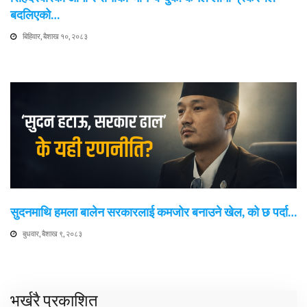
बदलिएको…
बिहिवार, बैशाख १०, २०८३
सुदनमाथि हमला बालेन सरकारलाई कमजोर बनाउने खेल, को छ पर्दा…
बुधवार, बैशाख ९, २०८३
भर्खरै प्रकाशित