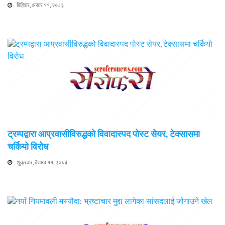
बिहिवार, असार ११, २०८३
ट्रम्पद्वारा आप्रवासीविरुद्धको विवादास्पद पोस्ट सेयर, टेक्सासमा
चर्कियो विरोध
शुक्रवार, बैशाख ११, २०८३