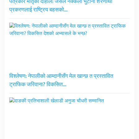
पत्रकार मातृका दाहाल: जसले नक्कली भुटानी शरणार्थी
प्रकरणलाई राष्ट्रिय बहसको…
विश्लेषण: नेपालीको आम्दानीसँग मेल खान्छ त प्रस्तावित
ट्राफिक जरिवाना? विकसित…