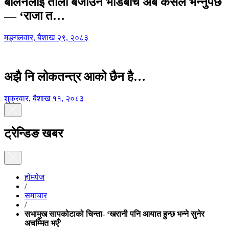
बालेनलाई ताली बजाउने भीडबीच अब कसैले भन्नुपर्छ
— ‘राजा त…
मङ्गलवार, बैशाख २९, २०८३
अझै नि लोकतन्त्र आको छैन है…
शुक्रवार, बैशाख ११, २०८३
ट्रेन्डिङ खबर
होमपेज
/
समाचार
/
सभामुख सापकोटाको चिन्ता- ‘खरानी पनि आयात हुन्छ भन्ने सुनेर
अचम्मित भएँ’