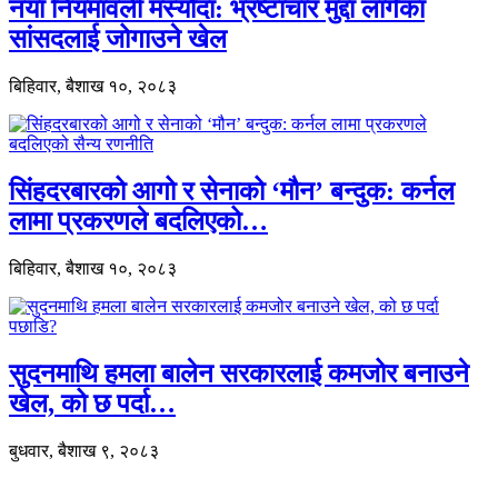
नयाँ नियमावली मस्यौदा: भ्रष्टाचार मुद्दा लागेका
सांसदलाई जोगाउने खेल
बिहिवार, बैशाख १०, २०८३
सिंहदरबारको आगो र सेनाको ‘मौन’ बन्दुक: कर्नल
लामा प्रकरणले बदलिएको…
बिहिवार, बैशाख १०, २०८३
सुदनमाथि हमला बालेन सरकारलाई कमजोर बनाउने
खेल, को छ पर्दा…
बुधवार, बैशाख ९, २०८३