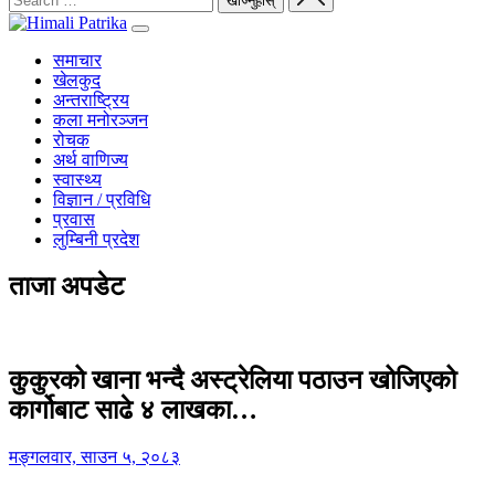
समाचार
खेलकुद
अन्तराष्ट्रिय
कला मनोरञ्जन
रोचक
अर्थ वाणिज्य
स्वास्थ्य
विज्ञान / प्रविधि
प्रवास
लुम्बिनी प्रदेश
ताजा अपडेट
कुकुरको खाना भन्दै अस्ट्रेलिया पठाउन खोजिएको
कार्गोबाट साढे ४ लाखका…
मङ्गलवार, साउन ५, २०८३