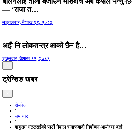
बालेनलाई ताली बजाउने भीडबीच अब कसैले भन्नुपर्छ
— ‘राजा त…
मङ्गलवार, बैशाख २९, २०८३
अझै नि लोकतन्त्र आको छैन है…
शुक्रवार, बैशाख ११, २०८३
ट्रेन्डिङ खबर
होमपेज
/
समाचार
/
बाबुराम भट्टराईको पार्टी नेपाल समाजवादी निर्वाचन आयोगमा दर्ता