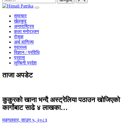
समाचार
खेलकुद
अन्तराष्ट्रिय
कला मनोरञ्जन
रोचक
अर्थ वाणिज्य
स्वास्थ्य
विज्ञान / प्रविधि
प्रवास
लुम्बिनी प्रदेश
ताजा अपडेट
कुकुरको खाना भन्दै अस्ट्रेलिया पठाउन खोजिएको
कार्गोबाट साढे ४ लाखका…
मङ्गलवार, साउन ५, २०८३