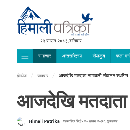
२३ साउन २०८३, शनिवार
समाचार
अन्तराष्ट्रिय
खेलकुद
कला मन
Main Navigation
/
/
आजदेखि मतदाता नामावली संकलन स्थगित
होमपेज
समाचार
आजदेखि मतदाता 
Himali Patrika
प्रकाशित मिती -
२० साउन २०७९, शुक्रवार