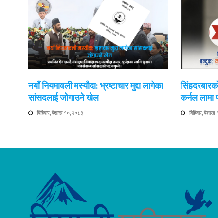
नयाँ नियमावली मस्यौदा: भ्रष्टाचार मुद्दा लागेका
सिंहदरबारको
सांसदलाई जोगाउने खेल
कर्नल लामा
बिहिवार, बैशाख १०, २०८३
बिहिवार, बैशाख