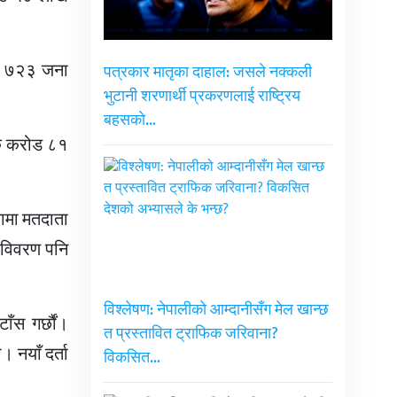
ार ७२३ जना
पत्रकार मातृका दाहाल: जसले नक्कली
भुटानी शरणार्थी प्रकरणलाई राष्ट्रिय
बहसको…
एक करोड ८१
ामा मतदाता
 विवरण पनि
विश्लेषण: नेपालीको आम्दानीसँग मेल खान्छ
ाँस गर्छौं।
त प्रस्तावित ट्राफिक जरिवाना?
 नयाँ दर्ता
विकसित…