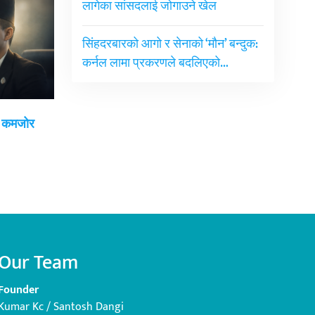
लागेका सांसदलाई जोगाउने खेल
सिंहदरबारको आगो र सेनाको ‘मौन’ बन्दुक:
कर्नल लामा प्रकरणले बदलिएको…
ई कमजोर
Our Team
Founder
Kumar Kc / Santosh Dangi