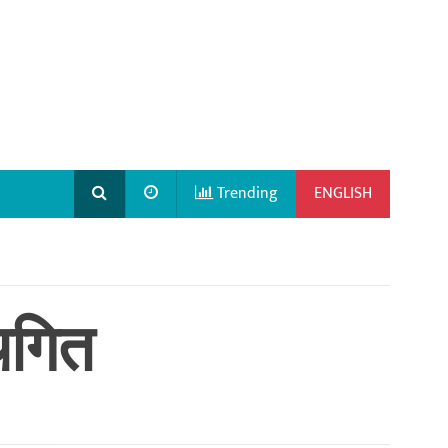
Trending
ENGLISH
थगित