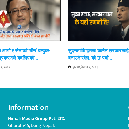
 आगो र सेनाको ‘मौन’ बन्दुक:
सुदनमाथि हमला बालेन सरकारला
 प्रकरणले बदलिएको…
बनाउने खेल, को छ पर्दा…
 १०, २०८३
बुधवार, बैशाख ९, २०८३
Information
Himali Media Group Pvt. LTD.
Ghorahi-15, Dang Nepal.