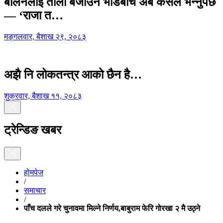
बालेनलाई ताली बजाउने भीडबीच अब कसैले भन्नुपर्छ
— ‘राजा त…
मङ्गलवार, बैशाख २९, २०८३
अझै नि लोकतन्त्र आको छैन है…
शुक्रवार, बैशाख ११, २०८३
ट्रेन्डिङ खबर
होमपेज
/
समाचार
/
पाँच दलले गरे चुनावमा मिल्ने निर्णय,बाबुराम फेरि गोरखा २ मै उठ्ने