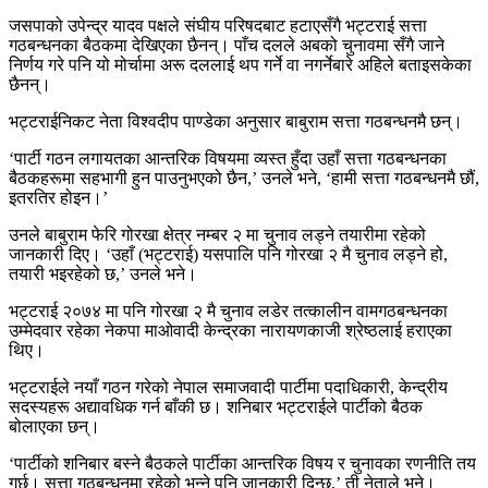
जसपाको उपेन्द्र यादव पक्षले संघीय परिषदबाट हटाएसँगै भट्टराई सत्ता
गठबन्धनका बैठकमा देखिएका छैनन्। पाँच दलले अबको चुनावमा सँगै जाने
निर्णय गरे पनि यो मोर्चामा अरू दललाई थप गर्ने वा नगर्नेबारे अहिले बताइसकेका
छैनन्।
भट्टराईनिकट नेता विश्वदीप पाण्डेका अनुसार बाबुराम सत्ता गठबन्धनमै छन्।
‘पार्टी गठन लगायतका आन्तरिक विषयमा व्यस्त हुँदा उहाँ सत्ता गठबन्धनका
बैठकहरूमा सहभागी हुन पाउनुभएको छैन,’ उनले भने, ‘हामी सत्ता गठबन्धनमै छौं,
इतरतिर होइन।’
उनले बाबुराम फेरि गोरखा क्षेत्र नम्बर २ मा चुनाव लड्ने तयारीमा रहेको
जानकारी दिए। ‘उहाँ (भट्टराई) यसपालि पनि गोरखा २ मै चुनाव लड्ने हो,
तयारी भइरहेको छ,’ उनले भने।
भट्टराई २०७४ मा पनि गोरखा २ मै चुनाव लडेर तत्कालीन वामगठबन्धनका
उम्मेदवार रहेका नेकपा माओवादी केन्द्रका नारायणकाजी श्रेष्ठलाई हराएका
थिए।
भट्टराईले नयाँ गठन गरेको नेपाल समाजवादी पार्टीमा पदाधिकारी, केन्द्रीय
सदस्यहरू अद्यावधिक गर्न बाँकी छ। शनिबार भट्टराईले पार्टीको बैठक
बोलाएका छन्।
‘पार्टीको शनिबार बस्ने बैठकले पार्टीका आन्तरिक विषय र चुनावका रणनीति तय
गर्छ। सत्ता गठबन्धनमा रहेको भन्ने पनि जानकारी दिन्छ,’ ती नेताले भने।