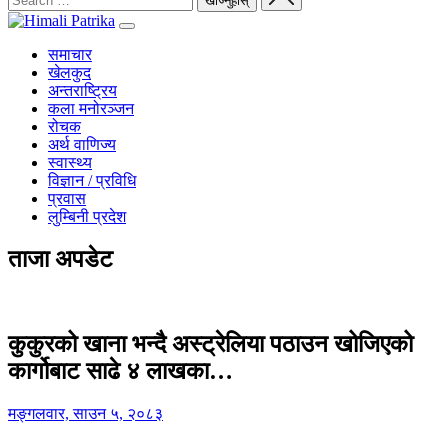
समाचार
खेलकुद
अन्तराष्ट्रिय
कला मनोरञ्जन
रोचक
अर्थ वाणिज्य
स्वास्थ्य
विज्ञान / प्रविधि
प्रवास
लुम्बिनी प्रदेश
ताजा अपडेट
कुकुरको खाना भन्दै अस्ट्रेलिया पठाउन खोजिएको
कार्गोबाट साढे ४ लाखका…
मङ्गलवार, साउन ५, २०८३