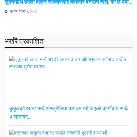
सुदनमाथि हमला बालेन सरकारलाई कमजोर बनाउने खेल, को छ पर्दा…
बुधवार, बैशाख ९, २०८३
भर्खरै प्रकाशित
कुकुरको खाना भन्दै अस्ट्रेलिया पठाउन खोजिएको कार्गोबाट साढे
४ लाखका…