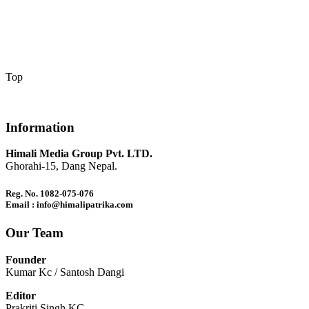
Top
Information
Himali Media Group Pvt. LTD.
Ghorahi-15, Dang Nepal.
Reg. No. 1082-075-076
Email : info@himalipatrika.com
Our Team
Founder
Kumar Kc / Santosh Dangi
Editor
Prakriti Singh KC