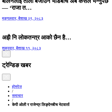
बालेनलाई ताली बजाउने भीडबीच अब कसैले भन्नुपर्छ
— ‘राजा त…
मङ्गलवार, बैशाख २९, २०८३
अझै नि लोकतन्त्र आको छैन है…
शुक्रवार, बैशाख ११, २०८३
ट्रेन्डिङ खबर
होमपेज
/
समाचार
/
केपी ओली र राजेन्द्र लिङ्देनबीच भेटवार्ता