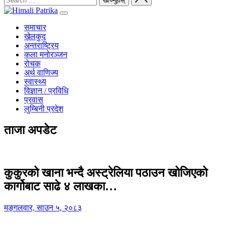
समाचार
खेलकुद
अन्तराष्ट्रिय
कला मनोरञ्जन
रोचक
अर्थ वाणिज्य
स्वास्थ्य
विज्ञान / प्रविधि
प्रवास
लुम्बिनी प्रदेश
ताजा अपडेट
कुकुरको खाना भन्दै अस्ट्रेलिया पठाउन खोजिएको
कार्गोबाट साढे ४ लाखका…
मङ्गलवार, साउन ५, २०८३