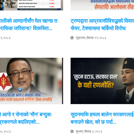
ेपालीको आम्दानीसँग मेल खान्छ त
ट्रम्पद्वारा आप्रवासीविरुद्धको विवा
 ट्राफिक जरिवाना? विकसित…
सेयर, टेक्सासमा चर्कियो विरोध
 ११, २०८३
शुक्रवार, बैशाख ११, २०८३
 आगो र सेनाको ‘मौन’ बन्दुक:
सुदनमाथि हमला बालेन सरकारला
 प्रकरणले बदलिएको…
बनाउने खेल, को छ पर्दा…
 १०, २०८३
बुधवार, बैशाख ९, २०८३