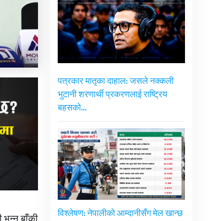
पत्रकार मातृका दाहाल: जसले नक्कली
भुटानी शरणार्थी प्रकरणलाई राष्ट्रिय
बहसको…
विश्लेषण: नेपालीको आम्दानीसँग मेल खान्छ
भन्नु बाँकी