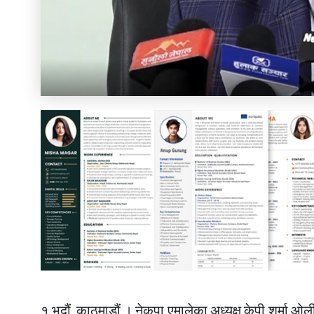
१ भदौं, काठमाडौं । नेकपा एमालेका अध्यक्ष केपी शर्मा ओली