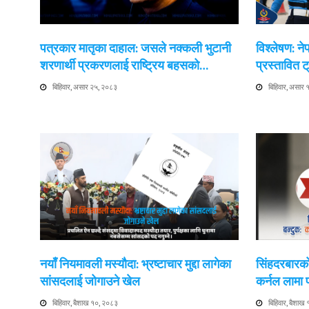
पत्रकार मातृका दाहाल: जसले नक्कली भुटानी
विश्लेषण: न
शरणार्थी प्रकरणलाई राष्ट्रिय बहसको…
प्रस्तावित
बिहिवार, असार २५, २०८३
बिहिवार, असार
नयाँ नियमावली मस्यौदा: भ्रष्टाचार मुद्दा लागेका
सिंहदरबारको
सांसदलाई जोगाउने खेल
कर्नल लामा
बिहिवार, बैशाख १०, २०८३
बिहिवार, बैशाख