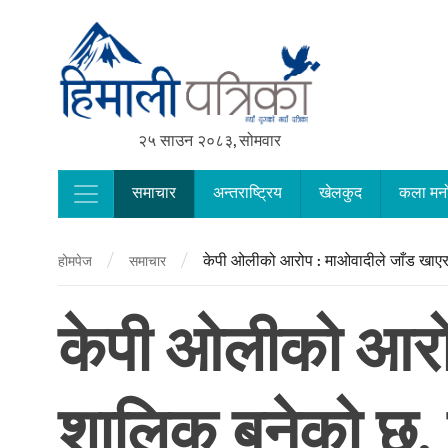
२५ साउन २०८३, सोमवार
समाचार
अन्तराष्ट्रिय
खेलकुद
कला मन
Main Navigation
/
/
केपी ओलीको आरोप : माओवादीले जाँड खाएर म
होमपेज
समाचार
केपी ओलीको आरोप
शालिक बनेको छ, य