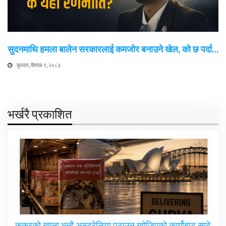
सुदनमाथि हमला बालेन सरकारलाई कमजोर बनाउने खेल, को छ पर्दा…
बुधवार, बैशाख ९, २०८३
भर्खरै प्रकाशित