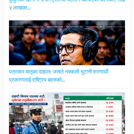
कुकुरको खाना भन्दै अस्ट्रेलिया पठाउन खोजिएको कार्गोबाट साढे
४ लाखका…
पत्रकार मातृका दाहाल: जसले नक्कली भुटानी शरणार्थी
प्रकरणलाई राष्ट्रिय बहसको…