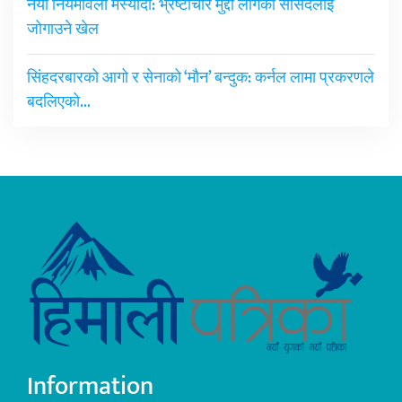
नयाँ नियमावली मस्यौदा: भ्रष्टाचार मुद्दा लागेका सांसदलाई
जोगाउने खेल
सिंहदरबारको आगो र सेनाको ‘मौन’ बन्दुक: कर्नल लामा प्रकरणले
बदलिएको…
Information