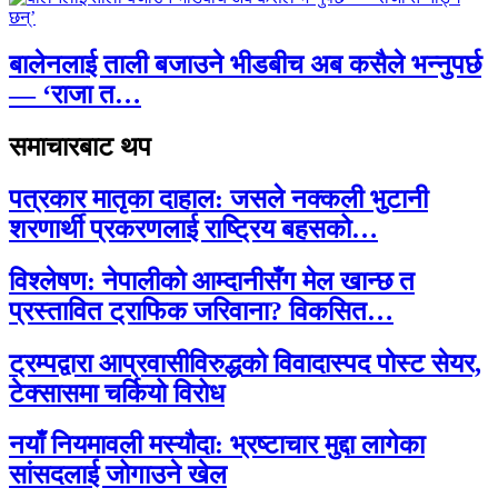
बालेनलाई ताली बजाउने भीडबीच अब कसैले भन्नुपर्छ
— ‘राजा त…
समाचारबाट थप
पत्रकार मातृका दाहाल: जसले नक्कली भुटानी
शरणार्थी प्रकरणलाई राष्ट्रिय बहसको…
विश्लेषण: नेपालीको आम्दानीसँग मेल खान्छ त
प्रस्तावित ट्राफिक जरिवाना? विकसित…
ट्रम्पद्वारा आप्रवासीविरुद्धको विवादास्पद पोस्ट सेयर,
टेक्सासमा चर्कियो विरोध
नयाँ नियमावली मस्यौदा: भ्रष्टाचार मुद्दा लागेका
सांसदलाई जोगाउने खेल