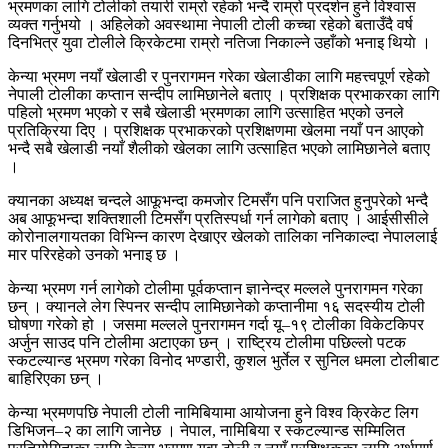
भ्रमणका लागि टोलीको तयारी राम्रो रहेको भन्दै राम्रो प्रदर्शन हुने विश्वास
व्यक्त गर्नुभयो । अहिलेको अवस्थामा नेपाली टोली कच्चा रहेको बताउँदै वर्ष
दिनभित्र युवा टोलीले क्रिकेटमा राम्रो नतिजा निकाल्ने उहाँकाे भनाइ थियाे ।
केन्या भ्रमण नयाँ खेलाडी र पुनरागमन गरेका खेलाडीका लागि महत्त्वपूर्ण रहेको
नेपाली टोलीका कप्तान सन्दीप लामिछानेले बताए । प्रशिक्षक प्रभाकरका लागि
पहिलो भ्रमण भएको र सबै खेलाडी भ्रमणका लागि उत्साहित भएको उनले
प्रतिक्रिया दिए । प्रशिक्षक प्रभाकरको प्रशिक्षणमा खेलमा नयाँ पन आएको
भन्दै सबै खेलाडी नयाँ शैलीको खेलका लागि उत्साहित भएको लामिछानेले बताए
।
क्यानका अध्यक्ष चन्दले आफूभन्दा कमजोर टिमसँग पनि पराजित हुनुपरेको भन्दै
अब आफूभन्दा शक्तिशाली टिमसँग प्रतिस्पर्धा गर्न लागेको बताए । आईसीसीले
कोरोनालगायतका विभिन्न कारण देखाएर खेलकाे तालिका ननिकाल्दा नेपाललाई
मार परिरहेको उनकाे भनाइ छ ।
केन्या भ्रमण गर्न लागेको टोलीमा पूर्वकप्तान ज्ञानेन्द्र मल्लले पुनरागमन गरेका
छन् । क्यानले लेग स्पिनर सन्दीप लामिछानेको कप्तानीमा १६ सदस्यीय टोली
घोषणा गरेको हो । जसमा मल्लले पुनरागमन गर्दा यू–१९ टोलीका विकेटकिपर
अर्जुन साउद पनि टोलीमा अटाएका छन् । राष्ट्रिय टोलीमा पछिल्लो पटक
स्कटल्यान्ड भ्रमण गरेका विनोद भण्डारी, कुशल भुर्तेल र सुनिल धमला टोलीबाट
बाहिरिएका छन् ।
केन्या भ्रमणपछि नेपाली टोली नामिबियामा आयोजना हुने विश्व क्रिकेट लिग
डिभिजन–२ का लागि जानेछ । नेपाल, नामिबिया र स्कटल्यान्ड सम्मिलित