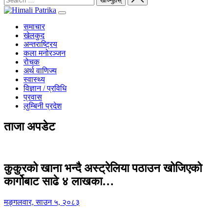
समाचार
खेलकुद
अन्तराष्ट्रिय
कला मनोरञ्जन
रोचक
अर्थ वाणिज्य
स्वास्थ्य
विज्ञान / प्रविधि
प्रवास
लुम्बिनी प्रदेश
ताजा अपडेट
कुकुरको खाना भन्दै अस्ट्रेलिया पठाउन खोजिएको
कार्गोबाट साढे ४ लाखका…
मङ्गलवार, साउन ५, २०८३