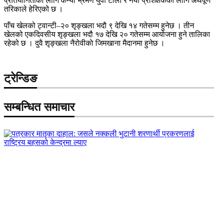
प्रतियोगिताका लागि केन्या भ्रमण युवा टोली र नयाँ प्रशिक्षकका लागि अर्थपूर्ण
तरिकाले हेरिएको छ ।
पाँच खेलको ट्वान्टी–२० शृङ्खला भदौ ९ देखि १४ गतेसम्म हुनेछ । तीन
खेलको एकदिवसीय शृङ्खला भदौ १७ देखि २० गतेसम्म आयोजना हुने तालिका
रहेको छ । दुवै शृङ्खला नैरोवीकाे जिमखाना मैदानमा हुनेछ ।
ट्रेन्डिङ
सम्बन्धित समाचार