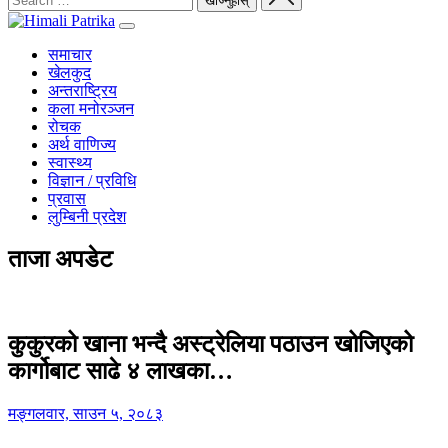
समाचार
खेलकुद
अन्तराष्ट्रिय
कला मनोरञ्जन
रोचक
अर्थ वाणिज्य
स्वास्थ्य
विज्ञान / प्रविधि
प्रवास
लुम्बिनी प्रदेश
ताजा अपडेट
कुकुरको खाना भन्दै अस्ट्रेलिया पठाउन खोजिएको
कार्गोबाट साढे ४ लाखका…
मङ्गलवार, साउन ५, २०८३