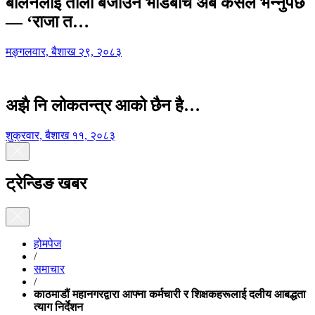
बालेनलाई ताली बजाउने भीडबीच अब कसैले भन्नुपर्छ
— ‘राजा त…
मङ्गलवार, बैशाख २९, २०८३
अझै नि लोकतन्त्र आको छैन है…
शुक्रवार, बैशाख ११, २०८३
ट्रेन्डिङ खबर
होमपेज
/
समाचार
/
काठमाडौं महानगरद्वारा आफ्ना कर्मचारी र शिक्षकहरूलाई दलीय आबद्धता
त्याग निर्देशन