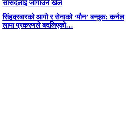
सांसदलाई जोगाउने खेल
सिंहदरबारको आगो र सेनाको ‘मौन’ बन्दुक: कर्नल
लामा प्रकरणले बदलिएको…