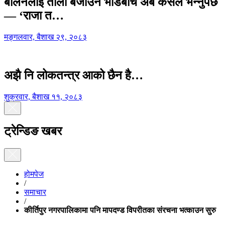
बालेनलाई ताली बजाउने भीडबीच अब कसैले भन्नुपर्छ
— ‘राजा त…
मङ्गलवार, बैशाख २९, २०८३
अझै नि लोकतन्त्र आको छैन है…
शुक्रवार, बैशाख ११, २०८३
ट्रेन्डिङ खबर
होमपेज
/
समाचार
/
कीर्तिपुर नगरपालिकामा पनि मापदण्ड विपरीतका संरचना भत्काउन सुरु