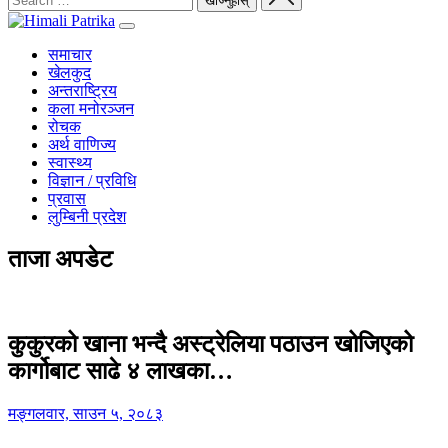
समाचार
खेलकुद
अन्तराष्ट्रिय
कला मनोरञ्जन
रोचक
अर्थ वाणिज्य
स्वास्थ्य
विज्ञान / प्रविधि
प्रवास
लुम्बिनी प्रदेश
ताजा अपडेट
कुकुरको खाना भन्दै अस्ट्रेलिया पठाउन खोजिएको
कार्गोबाट साढे ४ लाखका…
मङ्गलवार, साउन ५, २०८३