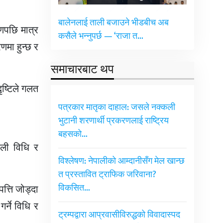
बालेनलाई ताली बजाउने भीडबीच अब
णपछि मात्र
कसैले भन्नुपर्छ — ‘राजा त…
मा हुन्छ र
समाचारबाट थप
ृष्टिले गलत
पत्रकार मातृका दाहाल: जसले नक्कली
भुटानी शरणार्थी प्रकरणलाई राष्ट्रिय
बहसको…
ैली विधि र
विश्लेषण: नेपालीको आम्दानीसँग मेल खान्छ
त प्रस्तावित ट्राफिक जरिवाना?
विकसित…
त्ति जोड्दा
र्ने विधि र
ट्रम्पद्वारा आप्रवासीविरुद्धको विवादास्पद