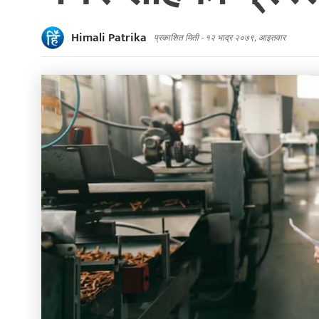
Himali Patrika
प्रकाशित मिती -
१२ भाद्र २०७९, आइतवार