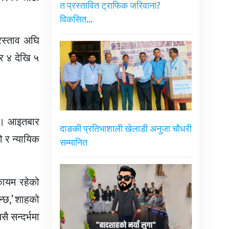
त प्रस्तावित ट्राफिक जरिवाना?
विकसित…
्रस्ताव अघि
ार ४ देखि ५
न्। आइतबार
दाङकी प्रतिभाशाली खेलाडी अनुजा चौधरी
ो र न्यायिक
सम्मानित
 कायम रहेको
िन्छ,’ शाहको
ै सन्दर्भमा