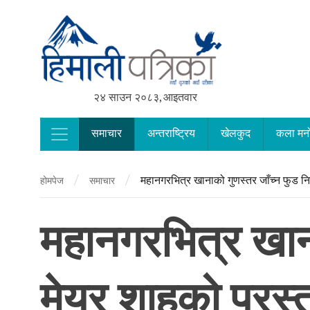
२४ साउन २०८३, आइतवार
समाचार
अन्तराष्ट्रिय
खेलकुद
कला मन
Main Navigation
/
/
महानगरभित्र खानाको गुणस्तर जाँच्न फुड निरि
होमपेज
समाचार
महानगरभित्र खानाक
मेयर शाहको प्रस्