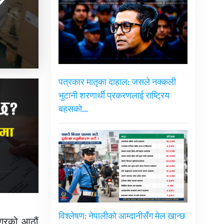
पत्रकार मातृका दाहाल: जसले नक्कली
भुटानी शरणार्थी प्रकरणलाई राष्ट्रिय
बहसको…
विश्लेषण: नेपालीको आम्दानीसँग मेल खान्छ
नगरको आठौं