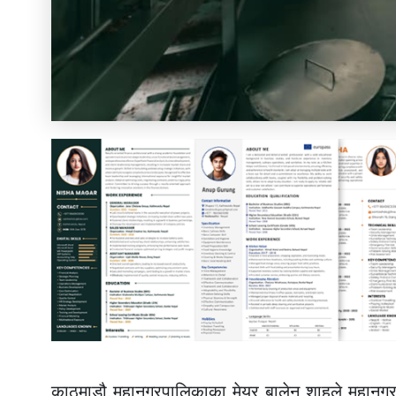
काठमाडौ महानगरपालिकाका मेयर बालेन शाहले महानगरपाल