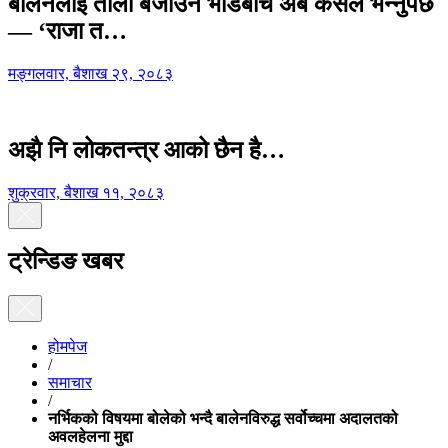
बालेनलाई ताली बजाउने भीडबीच अब कसैले भन्नुपर्छ
— ‘राजा त…
मङ्गलवार, बैशाख २९, २०८३
अझै नि लोकतन्त्र आको छैन है…
शुक्रवार, बैशाख ११, २०८३
ट्रेन्डिङ खबर
होमपेज
/
समाचार
/
नर्भिकको विषयमा बोलेको भन्दै बालेनविरुद्ध सर्वोच्चमा अदालतको
अवलहेलना मुद्दा