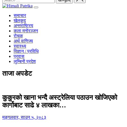
समाचार
खेलकुद
अन्तराष्ट्रिय
कला मनोरञ्जन
रोचक
अर्थ वाणिज्य
स्वास्थ्य
विज्ञान / प्रविधि
प्रवास
लुम्बिनी प्रदेश
ताजा अपडेट
कुकुरको खाना भन्दै अस्ट्रेलिया पठाउन खोजिएको
कार्गोबाट साढे ४ लाखका…
मङ्गलवार, साउन ५, २०८३