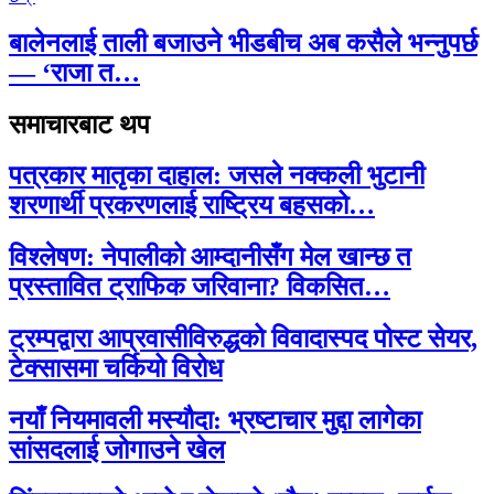
बालेनलाई ताली बजाउने भीडबीच अब कसैले भन्नुपर्छ
— ‘राजा त…
समाचारबाट थप
पत्रकार मातृका दाहाल: जसले नक्कली भुटानी
शरणार्थी प्रकरणलाई राष्ट्रिय बहसको…
विश्लेषण: नेपालीको आम्दानीसँग मेल खान्छ त
प्रस्तावित ट्राफिक जरिवाना? विकसित…
ट्रम्पद्वारा आप्रवासीविरुद्धको विवादास्पद पोस्ट सेयर,
टेक्सासमा चर्कियो विरोध
नयाँ नियमावली मस्यौदा: भ्रष्टाचार मुद्दा लागेका
सांसदलाई जोगाउने खेल