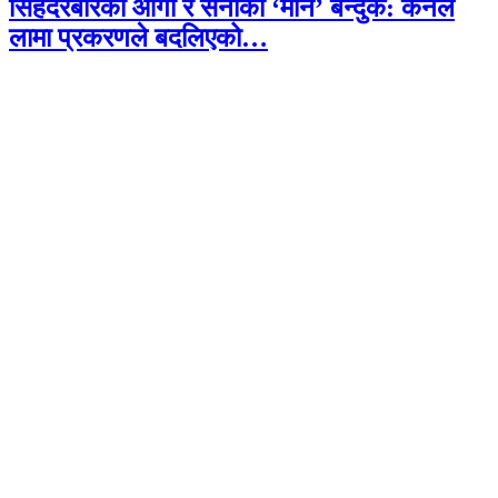
सिंहदरबारको आगो र सेनाको ‘मौन’ बन्दुक: कर्नल
लामा प्रकरणले बदलिएको…