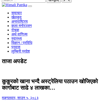
समाचार
खेलकुद
अन्तराष्ट्रिय
कला मनोरञ्जन
रोचक
अर्थ वाणिज्य
स्वास्थ्य
विज्ञान / प्रविधि
प्रवास
लुम्बिनी प्रदेश
ताजा अपडेट
कुकुरको खाना भन्दै अस्ट्रेलिया पठाउन खोजिएको
कार्गोबाट साढे ४ लाखका…
मङ्गलवार, साउन ५, २०८३