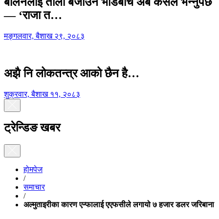
बालेनलाई ताली बजाउने भीडबीच अब कसैले भन्नुपर्छ
— ‘राजा त…
मङ्गलवार, बैशाख २९, २०८३
अझै नि लोकतन्त्र आको छैन है…
शुक्रवार, बैशाख ११, २०८३
ट्रेन्डिङ खबर
होमपेज
/
समाचार
/
अल्मुताइरीका कारण एन्फालाई एएफसीले लगायो ७ हजार डलर जरिबाना