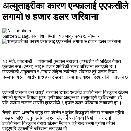
अल्मुताइरीका कारण एन्फालाई एएफसीले
लगायो ७ हजार डलर जरिबाना
Santosh Dangi
प्रकाशित मिती -
१३ भाद्र २०७९, सोमवार
१३ भदौ, काठमाडौं । एसियाली फुटबल महासंघ (एएफसी) ले अखिल नेपाल
फुटबल संघ (एन्फा) लाई ७ हजार अमेरिकी डलर जरिबाना लगाएको छ ।
एएफसीको अनुशासन र आचार संहिता कमिटीले सोमबार दुई फरक नियम
उल्लंघन गरेको आरोपमा ७ हजार डलर जरिबाना लगाएको एएफसीले जनाएको छ
।
एएफसी एसियन कप तेस्रो चरणको छनोट अन्तर्गत इन्डोनेसिया विरुद्धको खेलमा
नेपाली फुटबल टिमका मुख्य प्रशिक्षक अब्दुल्लाह अल्मुताइरी प्रतिबन्धमा रहे
पनि खेलमा संलग्न भएपछि एएफसीले ६ हजार डलर जरिबाना लगाएको हो ।
तेस्रो चरण अन्तर्गत समूह एमा जोर्डन र कुवेत विरुद्धको खेलमा लगातार पहेँलो
कार्ड पाएपछि अल्मुताइरीमाथि एक खेलको प्रतिबन्ध थियो । तर उनी
इन्डोनेसिया विरुद्धको तेस्रो खेलमा मैदान र ड्रेसिङ रुममा प्रवेश गरेको
पाइएपछि एएफसीले जरिबाना लगाएको हो ।