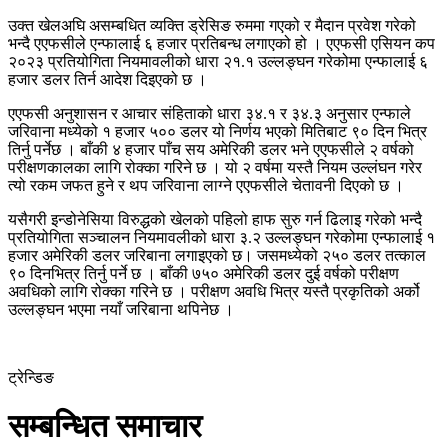
उक्त खेलअघि असम्बधित व्यक्ति ड्रेसिङ रुममा गएको र मैदान प्रवेश गरेको
भन्दै एएफसीले एन्फालाई ६ हजार प्रतिबन्ध लगाएको हो । एएफसी एसियन कप
२०२३ प्रतियोगिता नियमावलीको धारा २१.१ उल्लङ्घन गरेकोमा एन्फालाई ६
हजार डलर तिर्न आदेश दिइएको छ ।
एएफसी अनुशासन र आचार संहिताको धारा ३४.१ र ३४.३ अनुसार एन्फाले
जरिवाना मध्येको १ हजार ५०० डलर यो निर्णय भएको मितिबाट ९० दिन भित्र
तिर्नु पर्नेछ । बाँकी ४ हजार पाँच सय अमेरिकी डलर भने एएफसीले २ वर्षको
परीक्षणकालका लागि रोक्का गरिने छ । यो २ वर्षमा यस्तै नियम उल्लंघन गरेर
त्यो रकम जफत हुने र थप जरिवाना लाग्ने एएफसीले चेतावनी दिएको छ ।
यसैगरी इन्डोनेसिया विरुद्धको खेलको पहिलो हाफ सुरु गर्न ढिलाइ गरेको भन्दै
प्रतियोगिता सञ्चालन नियमावलीको धारा ३.२ उल्लङ्घन गरेकोमा एन्फालाई १
हजार अमेरिकी डलर जरिबाना लगाइएको छ। जसमध्येको २५० डलर तत्काल
९० दिनभित्र तिर्नु पर्ने छ । बाँकी ७५० अमेरिकी डलर दुई वर्षको परीक्षण
अवधिको लागि रोक्का गरिने छ । परीक्षण अवधि भित्र यस्तै प्रकृतिको अर्को
उल्लङ्घन भएमा नयाँ जरिबाना थपिनेछ ।
ट्रेन्डिङ
सम्बन्धित समाचार