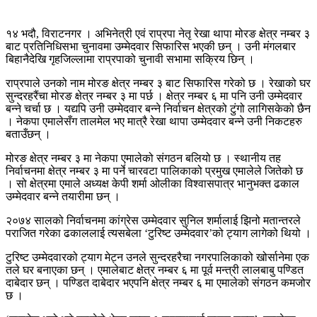
१४ भदौ, विराटनगर । अभिनेत्री एवं राप्रपा नेतृ रेखा थापा मोरङ क्षेत्र नम्बर ३
बाट प्रतिनिधिसभा चुनावमा उम्मेदवार सिफारिस भएकी छन् । उनी मंगलबार
बिहानैदेखि गृहजिल्लामा राप्रपाको चुनावी सभामा सक्रिय छिन् ।
राप्रपाले उनको नाम मोरङ क्षेत्र नम्बर ३ बाट सिफारिस गरेको छ । रेखाको घर
सुन्दरहरैंचा मोरङ क्षेत्र नम्बर ३ मा पर्छ । क्षेत्र नम्बर ६ मा पनि उनी उम्मेदवार
बन्ने चर्चा छ । यद्यपि उनी उम्मेदवार बन्ने निर्वाचन क्षेत्रको टुंगो लागिसकेको छैन
। नेकपा एमालेसँग तालमेल भए मात्रै रेखा थापा उम्मेदवार बन्ने उनी निकटहरु
बताउँछन् ।
मोरङ क्षेत्र नम्बर ३ मा नेकपा एमालेको संगठन बलियो छ । स्थानीय तह
निर्वाचनमा क्षेत्र नम्बर ३ मा पर्ने चारवटा पालिकाको प्रमुख एमालेले जितेको छ
। सो क्षेत्रमा एमाले अध्यक्ष केपी शर्मा ओलीका विश्वासपात्र भानुभक्त ढकाल
उम्मेदवार बन्ने तयारीमा छन् ।
२०७४ सालको निर्वाचनमा कांग्रेस उम्मेदवार सुनिल शर्मालाई झिनो मतान्तरले
पराजित गरेका ढकाललाई त्यसबेला ‘टुरिष्ट उम्मेदवार’को ट्याग लागेको थियो ।
टुरिष्ट उम्मेदवारको ट्याग मेट्न उनले सुन्दरहरैचा नगरपालिकाको खोर्सानेमा एक
तले घर बनाएका छन् । एमालेबाट क्षेत्र नम्बर ६ मा पूर्व मन्त्री लालबाबु पण्डित
दाबेदार छन् । पण्डित दाबेदार भएपनि क्षेत्र नम्बर ६ मा एमालेको संगठन कमजोर
छ ।