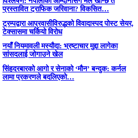
विश्लेषण: नेपालीको आम्दानीसँग मेल खान्छ त
प्रस्तावित ट्राफिक जरिवाना? विकसित…
ट्रम्पद्वारा आप्रवासीविरुद्धको विवादास्पद पोस्ट सेयर,
टेक्सासमा चर्कियो विरोध
नयाँ नियमावली मस्यौदा: भ्रष्टाचार मुद्दा लागेका
सांसदलाई जोगाउने खेल
सिंहदरबारको आगो र सेनाको ‘मौन’ बन्दुक: कर्नल
लामा प्रकरणले बदलिएको…