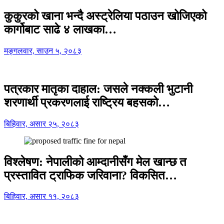
कुकुरको खाना भन्दै अस्ट्रेलिया पठाउन खोजिएको
कार्गोबाट साढे ४ लाखका…
मङ्गलवार, साउन ५, २०८३
पत्रकार मातृका दाहाल: जसले नक्कली भुटानी
शरणार्थी प्रकरणलाई राष्ट्रिय बहसको…
बिहिवार, असार २५, २०८३
विश्लेषण: नेपालीको आम्दानीसँग मेल खान्छ त
प्रस्तावित ट्राफिक जरिवाना? विकसित…
बिहिवार, असार ११, २०८३