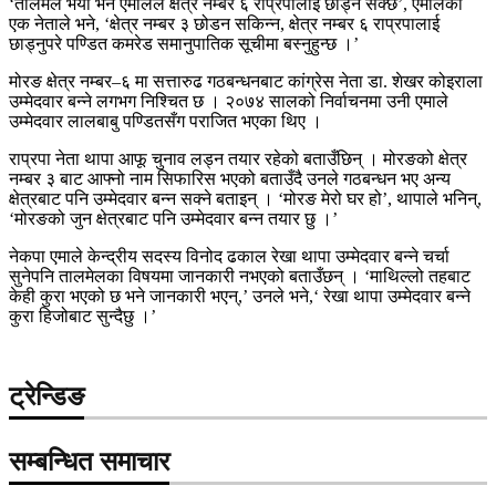
‘तालमेल भयो भने एमालेले क्षेत्र नम्बर ६ राप्रपालाई छाड्न सक्छ’, एमालेका
एक नेताले भने, ‘क्षेत्र नम्बर ३ छोडन सकिन्न, क्षेत्र नम्बर ६ राप्रपालाई
छाड्नुपरे पण्डित कमरेड समानुपातिक सूचीमा बस्नुहुन्छ ।’
मोरङ क्षेत्र नम्बर–६ मा सत्तारुढ गठबन्धनबाट कांग्रेस नेता डा. शेखर कोइराला
उम्मेदवार बन्ने लगभग निश्चित छ । २०७४ सालको निर्वाचनमा उनी एमाले
उम्मेदवार लालबाबु पण्डितसँग पराजित भएका थिए ।
राप्रपा नेता थापा आफू चुनाव लड्न तयार रहेको बताउँछिन् । मोरङको क्षेत्र
नम्बर ३ बाट आफ्नो नाम सिफारिस भएको बताउँदै उनले गठबन्धन भए अन्य
क्षेत्रबाट पनि उम्मेदवार बन्न सक्ने बताइन् । ‘मोरङ मेरो घर हो’, थापाले भनिन्,
‘मोरङको जुन क्षेत्रबाट पनि उम्मेदवार बन्न तयार छु ।’
नेकपा एमाले केन्द्रीय सदस्य विनोद ढकाल रेखा थापा उम्मेदवार बन्ने चर्चा
सुनेपनि तालमेलका विषयमा जानकारी नभएको बताउँछन् । ‘माथिल्लो तहबाट
केही कुरा भएको छ भने जानकारी भएन्,’ उनले भने,‘ रेखा थापा उम्मेदवार बन्ने
कुरा हिजोबाट सुन्दैछु ।’
ट्रेन्डिङ
सम्बन्धित समाचार