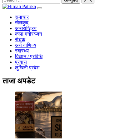
समाचार
खेलकुद
अन्तराष्ट्रिय
कला मनोरञ्जन
रोचक
अर्थ वाणिज्य
स्वास्थ्य
विज्ञान / प्रविधि
प्रवास
लुम्बिनी प्रदेश
ताजा अपडेट