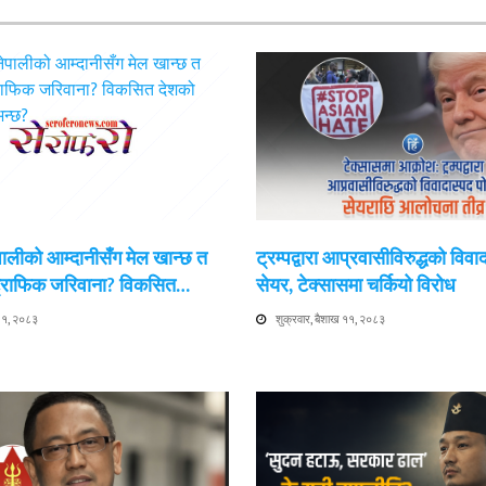
ेपालीको आम्दानीसँग मेल खान्छ त
ट्रम्पद्वारा आप्रवासीविरुद्धको विवा
 ट्राफिक जरिवाना? विकसित…
सेयर, टेक्सासमा चर्कियो विरोध
 ११, २०८३
शुक्रवार, बैशाख ११, २०८३