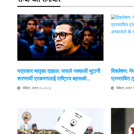
पत्रकार मातृका दाहाल: जसले नक्कली भुटानी
विश्लेषण: न
शरणार्थी प्रकरणलाई राष्ट्रिय बहसको…
प्रस्तावित
बिहिवार, असार २५, २०८३
बिहिवार, असार