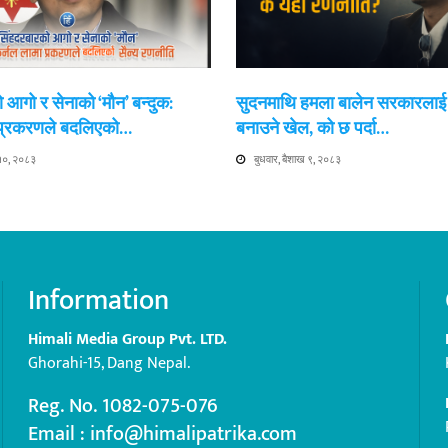
 आगो र सेनाको ‘मौन’ बन्दुक:
सुदनमाथि हमला बालेन सरकारला
 प्रकरणले बदलिएको…
बनाउने खेल, को छ पर्दा…
 १०, २०८३
बुधवार, बैशाख ९, २०८३
Information
Himali Media Group Pvt. LTD.
Ghorahi-15, Dang Nepal.
Reg. No. 1082-075-076
Email : info@himalipatrika.com