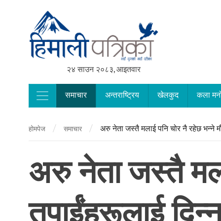
२४ साउन २०८३, आइतवार
समाचार
अन्तराष्ट्रिय
खेलकुद
कला मन
Main Navigation
/
/
अरु नेता जस्तै मलाई पनि चोर नै रहेछ भन्ने म
होमपेज
समाचार
अरु नेता जस्तै मल
तपाईंहरूलाई दिन्न 