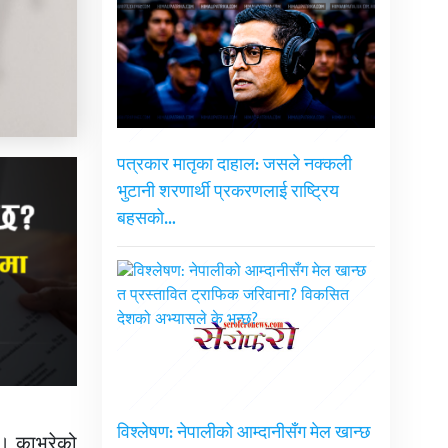
पत्रकार मातृका दाहाल: जसले नक्कली
भुटानी शरणार्थी प्रकरणलाई राष्ट्रिय
बहसको…
विश्लेषण: नेपालीको आम्दानीसँग मेल खान्छ
्। काभ्रेको