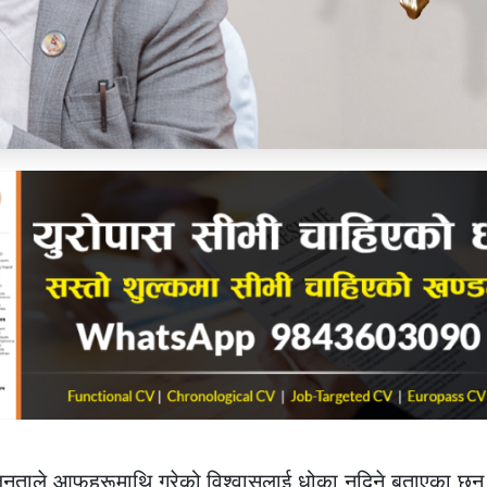
देनले जनताले आफूहरूमाथि गरेको विश्वासलाई धोका नदिने बताएका छन