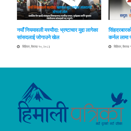
नयाँ नियमावली मस्यौदा: भ्रष्टाचार मुद्दा लागेका
सिंहदरबारको
सांसदलाई जोगाउने खेल
कर्नल लामा
बिहिवार, बैशाख १०, २०८३
बिहिवार, बैशाख