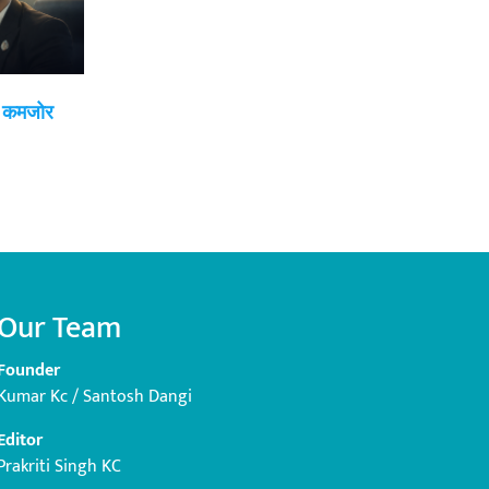
ई कमजोर
Our Team
Founder
Kumar Kc / Santosh Dangi
Editor
Prakriti Singh KC