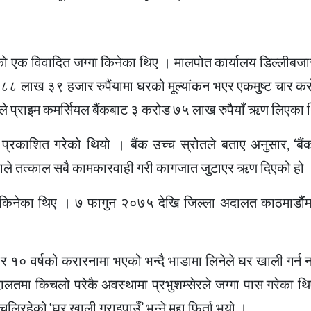
परेको एक विवादित जग्गा किनेका थिए । मालपोत कार्यालय डिल्ली
८ लाख ३९ हजार रुपैंयामा घरको मूल्यांकन भएर एकमुष्ट चार करो
ले प्राइम कमर्सियल बैंकबाट ३ करोड ७५ लाख रुपैयाँ ऋण लिएका 
काशित गरेको थियो । बैंक उच्च स्रोतले बताए अनुसार, ‘बैं
ले तत्काल सबै कामकारवाही गरी कागजात जुटाएर ऋण दिएको हो 
 किनेका थिए । ७ फागुन २०७५ देखि जिल्ला अदालत काठमाडौंमा म
 र १० वर्षको करारनामा भएको भन्दै भाडामा लिनेले घर खाली गर्न
दालतमा किचलो परेकै अवस्थामा प्रभुशम्सेरले जग्गा पास गरेका थ
ेको ‘घर खाली गराइपाउँ’ भन्ने मुद्दा फिर्ता भयो ।