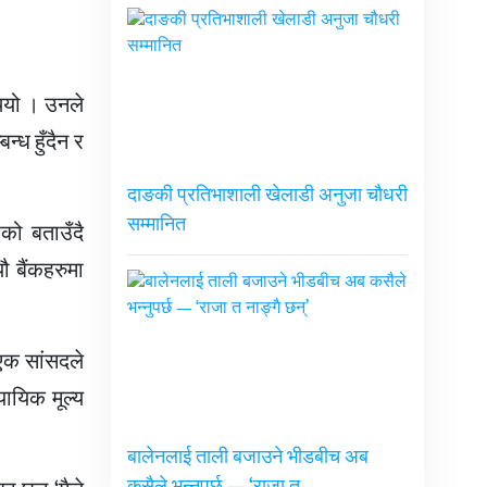
थियो । उनले
न्ध हुँदैन र
दाङकी प्रतिभाशाली खेलाडी अनुजा चौधरी
सम्मानित
एको बताउँदै
ौ बैंकहरुमा
एक सांसदले
ायिक मूल्य
बालेनलाई ताली बजाउने भीडबीच अब