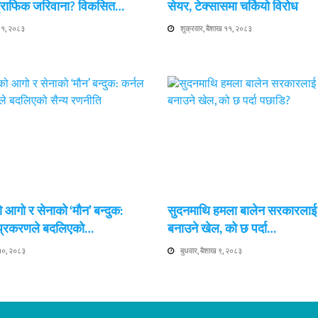
 ट्राफिक जरिवाना? विकसित…
सेयर, टेक्सासमा चर्कियो विरोध
 ११, २०८३
शुक्रवार, बैशाख ११, २०८३
 आगो र सेनाको ‘मौन’ बन्दुक:
सुदनमाथि हमला बालेन सरकारला
 प्रकरणले बदलिएको…
बनाउने खेल, को छ पर्दा…
 १०, २०८३
बुधवार, बैशाख ९, २०८३