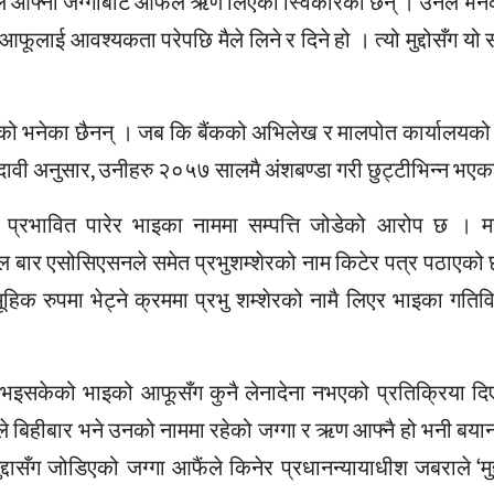
आफ्नो जग्गाबाट आफैंले ऋण लिएको स्विकारेका छन् । उनले भनेका 
फूलाई आवश्यकता परेपछि मैले लिने र दिने हो । त्यो मुद्दोसँग यो 
लिएको भनेका छैनन् । जब कि बैंकको अभिलेख र मालपोत कार्यालयक
ै दावी अनुसार, उनीहरु २०५७ सालमै अंशबण्डा गरी छुट्टीभिन्न भए
दा प्रभावित पारेर भाइका नाममा सम्पत्ति जोडेको आरोप छ । 
पाल बार एसोसिएसनले समेत प्रभुशम्शेरको नाम किटेर पत्र पठाएको 
ामूहिक रुपमा भेट्ने क्रममा प्रभु शम्शेरको नामै लिएर भाइका गति
 भइसकेको भाइको आफूसँग कुनै लेनादेना नभएको प्रतिक्रिया द
े बिहीबार भने उनको नाममा रहेको जग्गा र ऋण आफ्नै हो भनी बयान
्दासँग जोडिएको जग्गा आफैंले किनेर प्रधानन्यायाधीश जबराले ‘मु