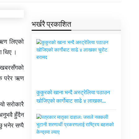
भर्खरै प्रकाशित
े ऋण लिएको
का थिए ।
इनखबरसँगको
यक परेर ऋण
कुकुरको खाना भन्दै अस्ट्रेलिया पठाउन
खोजिएको कार्गोबाट साढे ४ लाखका…
 यो सरोकारै
नुभवै हुँदैन
ु भनेर सप्पै