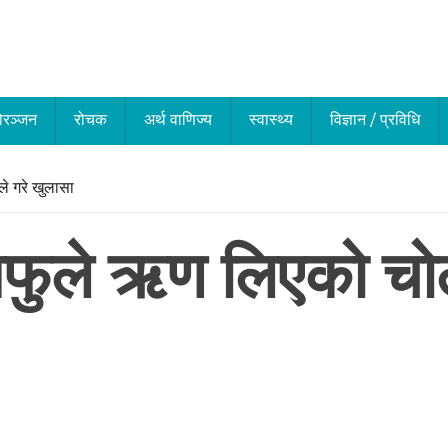
ोरञ्जन
रोचक
अर्थ वाणिज्य
स्वास्थ्य
विज्ञान / प्रविधि
े गरे खुलासा
ुले ऋण लिएको चोलेन