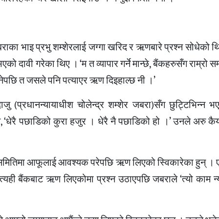
राका भाइ प्रभु शम्शेरलाई जग्गा खरिद र ऋणबारे प्रश्न सोधेको 
 दावी गरेका थिए । ‘म त व्यापार गर्ने मान्छे, बैंकहरुसँग राम्रो सम्ब
े भनेपछि त जसले पनि पत्याएर ऋण दिइहाल्छ नी ।’
जु (प्रधानन्यायाधीश चोलेन्द्र शम्शेर जबरा)सँग छुट्टिभिन्न भ
धेरै पछाडिको कुरा हजुर । धेरै नै पछाडिको हो ।’ उनले अरु कैय
य समितिमा आफूलाई आवश्यक परेपछि ऋण लिएको स्विकारेका हुन् । 
ही बैंकबाट ऋण लिएकोमा प्रश्न उठाएपछि जबराले ‘त्यो काम न्य