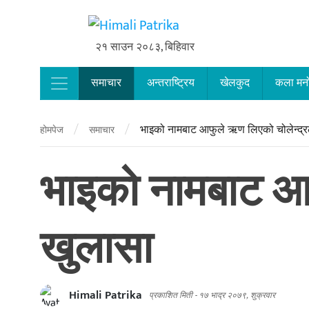
२१ साउन २०८३, बिहिवार
समाचार
अन्तराष्ट्रिय
खेलकुद
कला मन
Main Navigation
/
/
भाइको नामबाट आफुले ऋण लिएको चोलेन्द्रल
होमपेज
समाचार
भाइको नामबाट आफ
खुलासा
Himali Patrika
प्रकाशित मिती -
१७ भाद्र २०७९, शुक्रवार