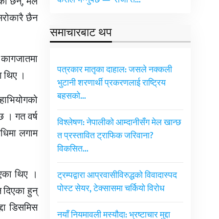
कसैले भन्नुपर्छ — ‘राजा त…
छन्, ‘मैले
सरोकारै छैन
समाचारबाट थप
ो कागजातमा
पत्रकार मातृका दाहाल: जसले नक्कली
का थिए ।
भुटानी शरणार्थी प्रकरणलाई राष्ट्रिय
बहसको…
महाभियोगको
छ । गत वर्ष
विश्लेषण: नेपालीको आम्दानीसँग मेल खान्छ
विधिमा लगाम
त प्रस्तावित ट्राफिक जरिवाना?
विकसित…
िएका थिए ।
ट्रम्पद्वारा आप्रवासीविरुद्धको विवादास्पद
पोस्ट सेयर, टेक्सासमा चर्कियो विरोध
 दिएका हुन्
द्दा डिसमिस
नयाँ नियमावली मस्यौदा: भ्रष्टाचार मुद्दा