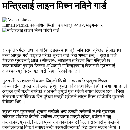
मन्त्रिलाई लाइन मिच्न नदिने गार्ड
Himali Patrika
प्रकाशित मिती -
२१ भाद्र २०७९, मङ्गलवार
संस्कृति पर्यटन तथा नागरिक उड्डययनमन्त्री जीवनराम श्रेष्ठलाई लाइनमा
बस्न आग्रह गर्दा पक्राउ परेका सुरक्षा गार्ड रिहा भएका छन् । सुरक्षा गार्ड
शेरजङ गुरुङलाई आज ९सोमबार० साधारण तारेखमा रिहा गरिएको छ ।
काठमाडौँका प्रमुख जिल्ला अधिकारी गोविन्दप्रसाद रिजालले गुरुङलाई
आवश्यक प्रक्रिया पूरा गरी रिहा गरिएको बताए ।
गुरुङसँग प्रशासनले बयान लिएको थियो । त्यसपछि प्रमुख जिल्ला
अधिकारीको इजलासले उनलाई थुनामुक्त गर्न आदेश दिएको हो । बयानमा उनले
आफूले कुनै गल्ती नगरेको र आफ्नो ड्युटी पूरा गरेको बयान दिएका छन् ।भिसा
सेन्टरमा बायोमेट्रिक दिन पुगेका मन्त्री श्रेष्ठले लाइन मिच्न खोजेपछि गुरुङले
रोकेका थिए ।
सुरक्षा गार्ड गुरुङलाई थुनामा राखेको भन्दै उनकी श्रीमती लक्ष्मी गुरुङका
तर्फबाट सोमबार दिउँसो सर्वोच्च अदालतमा मन्त्री श्रेष्ठ, पर्यटन र गृह
मन्त्रालय, प्रहरी, जिल्ला प्रशासन कार्यालय र जिल्ला सरकारी वकिलको
कार्यालयलाई विपक्षी बनाएर बन्दी प्रत्यक्षीकरणको रिट दायर भएको थियो ।