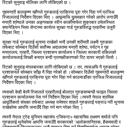
रिटको सुनुवाइ भोलिका लागि तोकिएको छ ।
गृहमन्त्री बालकृष्ण खाँणले गुरुङलाई प्रक्रिया पूरा गरेर रिहा गर्न प्रजिअ
रिजाललाई निर्देशन दिएका थिए । आफूमाथि दुव्र्यवहार गरेको आरोप लगाउँदै
मन्त्री श्रेष्ठले उनका अङ्गरक्षक रवीन कार्कीमार्फत शुक्रबार ठमेलस्थित
क्यानेडियन भिसा सेन्टरमा कार्यरत सुरक्षा गार्ड गुरुङविरुद्ध प्रहरीमा उजुरी
दिएका थिए ।
सुरक्षा गार्ड गुरुङलाई थुनामा राखेको भन्दै उनकी श्रीमती लक्ष्मी गुरुङका
तर्फबाट सोमबार दिउँसो सर्वोच्च अदालतमा मन्त्री श्रेष्ठ, पर्यटन र गृह
मन्त्रालय, प्रहरी, जिल्ला प्रशासन कार्यालय र जिल्ला सरकारी वकिलको
कार्यालयलाई विपक्षी बनाएर बन्दी प्रत्यक्षीकरणको रिट दायर भएको थियो ।
रिटको सुनुवाइ मंगलबारका लागि तोकिएको छ । तर, त्यसअघि नै गुरुङलाई
प्रशासनले सोमबार साँझ नै रिहा गरेको हो ।सोमबार दिउँसो गृहमन्त्री बालकृष्ण
खाँणले गुरुङलाई प्रक्रिया पूरा गरेर रिहा गर्न काठमाडौंका प्रजिअ रिजाललाई
निर्देशन दिएका थिए ।
त्यसको केही बेरमै रिजालले प्रहरीलाई बोलाएर गुरुङसम्बन्धी फाइल जिल्ला
प्रशासन कार्यालयमा पेस गर्न निर्देशन दिएका थिए ।त्यस्तै नेपाल श्रमिक
आपूर्तिकर्ता संघका तर्फबाट अध्यक्ष रामेश्वर शाहले गुरुङलाई पक्राउ गरी थुनामा
राखेकोमा आपत्ति जनाउँदै रिहा गर्न माग गरेका थिए ।
त्यस्तै नेपाल ट्रेड युनियन महासंघ ९जिफन्ट० महासचिव लक्ष्मण शर्माले पनि
गुरुङलाई थुनेकोमा आपत्ति जनाउँदै सरकारको ‘अलोकतान्त्रिक, हैकमवादी र