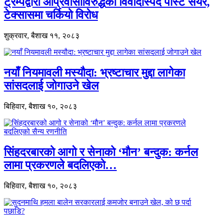
ट्रम्पद्वारा आप्रवासीविरुद्धको विवादास्पद पोस्ट सेयर,
टेक्सासमा चर्कियो विरोध
शुक्रवार, बैशाख ११, २०८३
नयाँ नियमावली मस्यौदा: भ्रष्टाचार मुद्दा लागेका
सांसदलाई जोगाउने खेल
बिहिवार, बैशाख १०, २०८३
सिंहदरबारको आगो र सेनाको ‘मौन’ बन्दुक: कर्नल
लामा प्रकरणले बदलिएको…
बिहिवार, बैशाख १०, २०८३