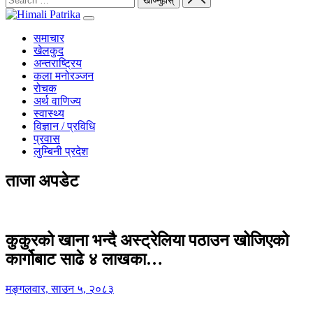
समाचार
खेलकुद
अन्तराष्ट्रिय
कला मनोरञ्जन
रोचक
अर्थ वाणिज्य
स्वास्थ्य
विज्ञान / प्रविधि
प्रवास
लुम्बिनी प्रदेश
ताजा अपडेट
कुकुरको खाना भन्दै अस्ट्रेलिया पठाउन खोजिएको
कार्गोबाट साढे ४ लाखका…
मङ्गलवार, साउन ५, २०८३