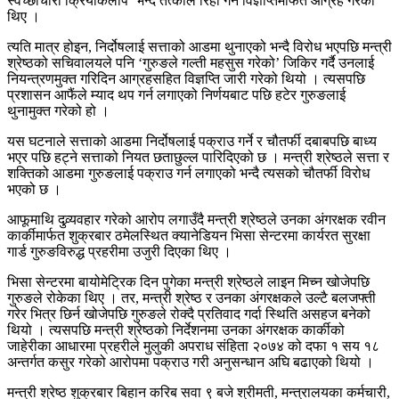
स्वेच्छाचारी क्रियाकलाप’ भन्दै तत्काल रिहा गर्न विज्ञप्तिमार्फत आग्रह गरेका
थिए ।
त्यति मात्र होइन, निर्दोषलाई सत्ताको आडमा थुनाएको भन्दै विरोध भएपछि मन्त्री
श्रेष्ठको सचिवालयले पनि ‘गुरुङले गल्ती महसुस गरेको’ जिकिर गर्दै उनलाई
नियन्त्रणमुक्त गरिदिन आग्रहसहित विज्ञप्ति जारी गरेको थियो । त्यसपछि
प्रशासन आफैंले म्याद थप गर्न लगाएको निर्णयबाट पछि हटेर गुरुङलाई
थुनामुक्त गरेको हो ।
यस घटनाले सत्ताको आडमा निर्दोषलाई पक्राउ गर्ने र चौतर्फी दबाबपछि बाध्य
भएर पछि हट्ने सत्ताको नियत छताछुल्ल पारिदिएको छ । मन्त्री श्रेष्ठले सत्ता र
शक्तिको आडमा गुरुङलाई पक्राउ गर्न लगाएको भन्दै त्यसको चौतर्फी विरोध
भएको छ ।
आफूमाथि दुव्र्यवहार गरेको आरोप लगाउँदै मन्त्री श्रेष्ठले उनका अंगरक्षक रवीन
कार्कीमार्फत शुक्रबार ठमेलस्थित क्यानेडियन भिसा सेन्टरमा कार्यरत सुरक्षा
गार्ड गुरुङविरुद्ध प्रहरीमा उजुरी दिएका थिए ।
भिसा सेन्टरमा बायोमेट्रिक दिन पुगेका मन्त्री श्रेष्ठले लाइन मिच्न खोजेपछि
गुरुङले रोकेका थिए । तर, मन्त्री श्रेष्ठ र उनका अंगरक्षकले उल्टै बलजफ्ती
गरेर भित्र छिर्न खोजेपछि गुरुङले रोक्दै प्रतिवाद गर्दा स्थिति असहज बनेको
थियो । त्यसपछि मन्त्री श्रेष्ठको निर्देशनमा उनका अंगरक्षक कार्कीको
जाहेरीका आधारमा प्रहरीले मुलुकी अपराध संहिता २०७४ को दफा १ सय १८
अन्तर्गत कसुर गरेको आरोपमा पक्राउ गरी अनुसन्धान अघि बढाएको थियो ।
मन्त्री श्रेष्ठ शुक्रबार बिहान करिब सवा ९ बजे श्रीमती, मन्त्रालयका कर्मचारी,