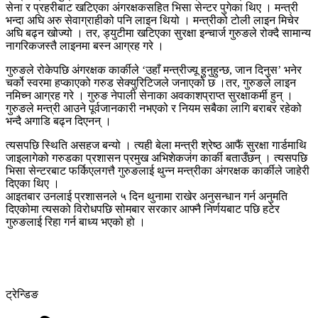
सेना र प्रहरीबाट खटिएका अंगरक्षकसहित भिसा सेन्टर पुगेका थिए । मन्त्री
भन्दा अघि अरु सेवाग्राहीको पनि लाइन थियो । मन्त्रीको टोली लाइन मिचेर
अघि बढ्न खोज्यो । तर, ड्युटीमा खटिएका सुरक्षा इन्चार्ज गुरुङले रोक्दै सामान्य
नागरिकजस्तै लाइनमा बस्न आग्रह गरे ।
गुरुङले रोकेपछि अंगरक्षक कार्कीले ‘उहाँ मन्त्रीज्यू हुनुहुन्छ, जान दिनुस’ भनेर
चर्को स्वरमा हप्काएको गरुड सेक्युरिटिजले जनाएको छ ।तर, गुरुङले लाइन
नमिच्न आग्रह गरे । गुरुङ नेपाली सेनाका अवकाशप्राप्त सुरक्षाकर्मी हुन् ।
गुरुङले मन्त्री आउने पूर्वजानकारी नभएको र नियम सबैका लागि बराबर रहेको
भन्दै अगाडि बढ्न दिएनन् ।
त्यसपछि स्थिति असहज बन्यो । त्यही बेला मन्त्री श्रेष्ठ आफैं सुरक्षा गार्डमाथि
जाइलागेको गरुडका प्रशासन प्रमुख अभिशेकजंग कार्की बताउँछन् । त्यसपछि
भिसा सेन्टरबाट फर्किएलगत्तै गुरुङलाई थुन्न मन्त्रीका अंगरक्षक कार्कीले जाहेरी
दिएका थिए ।
आइतबार उनलाई प्रशासनले ५ दिन थुनामा राखेर अनुसन्धान गर्न अनुमति
दिएकोमा त्यसको विरोधपछि सोमबार सरकार आफ्नै निर्णयबाट पछि हटेर
गुरुङलाई रिहा गर्न बाध्य भएको हो ।
ट्रेन्डिङ