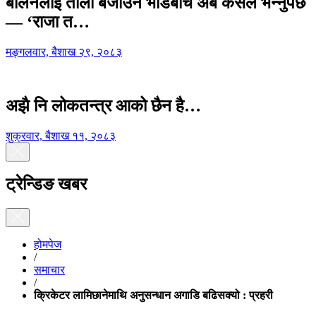
बालेनलाई ताली बजाउने भीडबीच अब कसैले भन्नुपर्छ
— ‘राजा त…
मङ्गलवार, बैशाख २९, २०८३
अझै नि लोकतन्त्र आको छैन है…
शुक्रवार, बैशाख ११, २०८३
ट्रेन्डिङ खबर
होमपेज
/
समाचार
/
क्रिकेटर लामिछानेमाथि अनुसन्धान अगाडि बढिसक्यो : प्रहरी