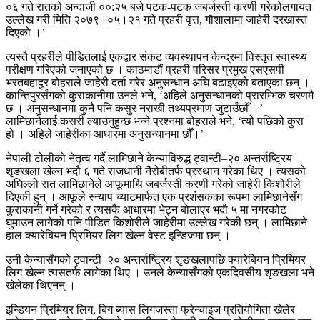
०६ गते रातको अन्दाजी ००:२५ बजे पटक-पटक जबर्जस्ती करणी गरेकोलगायत
उल्लेख गरी मिति २०७९।०५।२१ गते प्रहरी वृत्त, गौशालामा जाहेरी दरखास्त
दिएको ।’
त्यस्तै प्रहरीले पीडितलाई एकद्वार संकट व्यवस्थापन केन्द्रमा विस्तृत स्वास्थ्य
परीक्षण गरिएको जनाएको छ । काठमाडौं प्रहरी परिसर प्रमुख एसएसपी
भरतबहादुर बोहराले जाहेरी दर्ता गरेर अनुसन्धान अघि बढाइएको बताएका छन् ।
कान्तिपुरसँगको कुराकानीमा उनले भने, ‘अहिले अनुसन्धानको प्रारम्भिक चरणमै
छ । अनुसन्धानमा कुनै पनि कसुर नराखी तथ्यप्रमाण जुटाउँछौँ ।’
लामिछानेलाई कसरी ल्याउनुहुन्छ भन्ने प्रश्नमा बोहराले भने, ‘त्यो पछिको कुरा
हो । अहिले जाहेरीका आधारमा अनुसन्धानमा छौँ।’
नेपाली टोलीको नेतृत्व गर्दै लामिछाने केन्याविरुद्ध ट्वान्टी–२० अन्तर्राष्ट्रिय
शृङखला खेल्न भदौ ६ गते राजधानी नैरोबीतर्फ प्रस्थान गरेका थिए । त्यसको
अघिल्लो रात लामिछानेले आफूमाथि जबर्जस्ती करणी गरेको जाहेरी किशोरीले
दिएकी हुन् । आफूले स्न्याप च्याटमार्फत एक प्रशंसकका रूपमा लामिछानेसँग
कुराकानी गर्ने गरेको र त्यसकै आधारमा भेट्न बोलाएर भदौ ५ मा नगरकोट
घुमाउन लागेको पनि पीडित किशोरीले जाहेरीमा उल्लेख गरेकी छन् । लामिछाने
हाल क्यारेबियन प्रिमियर लिग खेल्न वेस्ट इन्डिजमा छन् ।
उनी केन्यासँगको ट्वान्टी–२० अन्तर्राष्ट्रिय शृङखलापछि क्यारेबियन प्रिमियर
लिग खेल्न त्यसतर्फ लागेका थिए । उनले केन्यासँगको एकदिवसीय शृङखला भने
खेलेका थिएनन् ।
इन्डियन प्रिमियर लिग, बिग ब्यास लिगजस्ता फ्रेन्चाइज प्रतियोगिता खेलेर