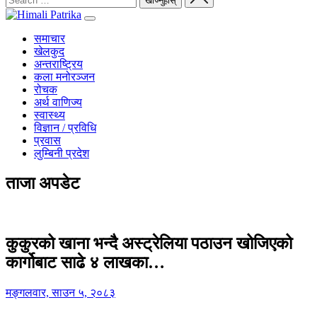
समाचार
खेलकुद
अन्तराष्ट्रिय
कला मनोरञ्जन
रोचक
अर्थ वाणिज्य
स्वास्थ्य
विज्ञान / प्रविधि
प्रवास
लुम्बिनी प्रदेश
ताजा अपडेट
कुकुरको खाना भन्दै अस्ट्रेलिया पठाउन खोजिएको
कार्गोबाट साढे ४ लाखका…
मङ्गलवार, साउन ५, २०८३