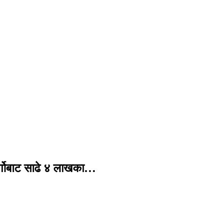
र्गोबाट साढे ४ लाखका…