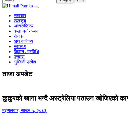
समाचार
खेलकुद
अन्तराष्ट्रिय
कला मनोरञ्जन
रोचक
अर्थ वाणिज्य
स्वास्थ्य
विज्ञान / प्रविधि
प्रवास
लुम्बिनी प्रदेश
ताजा अपडेट
कुकुरको खाना भन्दै अस्ट्रेलिया पठाउन खोजिएको का
मङ्गलवार, साउन ५, २०८३