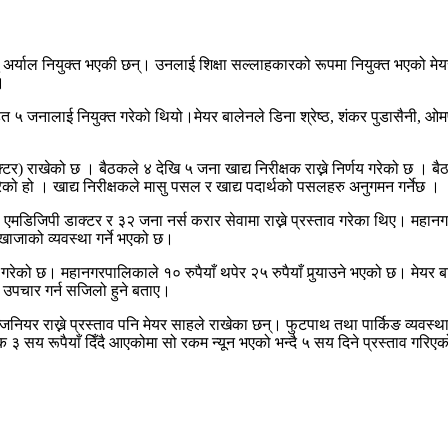
शु अर्याल नियुक्त भएकी छन्। उनलाई शिक्षा सल्लाहकारको रूपमा नियुक्त भएको
।
जनालाई नियुक्त गरेको थियो।मेयर बालेनले डिना श्रेष्ठ, शंकर पुडासैनी, ओमप
पेक्टर) राखेको छ । बैठकले ४ देखि ५ जना खाद्य निरीक्षक राख्ने निर्णय गरेको छ ।
ेको हो । खाद्य निरीक्षकले मासु पसल र खाद्य पदार्थको पसलहरु अनुगमन गर्नेछ ।
डिजिपी डाक्टर र ३२ जना नर्स करार सेवामा राख्ने प्रस्ताव गरेका थिए। महानगरक
खाजाको व्यवस्था गर्ने भएको छ।
ा गरेको छ। महानगरपालिकाले १० रुपैयाँ थपेर २५ रुपैयाँ पुर्‍याउने भएको छ। मे
ल उपचार गर्न सजिलो हुने बताए।
नियर राख्ने प्रस्ताव पनि मेयर साहले राखेका छन्। फुटपाथ तथा पार्किङ व्यवस्
सय रूपैयाँ दिँदै आएकोमा सो रकम न्यून भएको भन्दै ५ सय दिने प्रस्ताव गरि