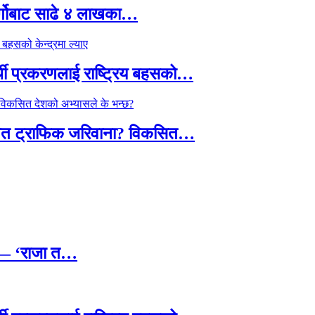
र्गोबाट साढे ४ लाखका…
्थी प्रकरणलाई राष्ट्रिय बहसको…
तावित ट्राफिक जरिवाना? विकसित…
छ — ‘राजा त…