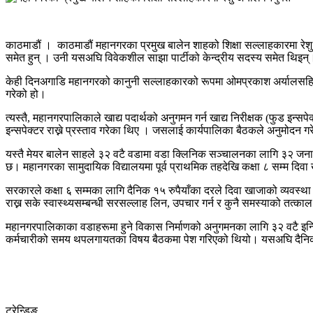
काठमाडौं । काठमाडौं महानगरका प्रमुख बालेन शाहको शिक्षा सल्लाहकारमा रे
समेत हुन् । उनी यसअघि विवेकशील साझा पार्टीको केन्द्रीय सदस्य समेत थिइन्
केही दिनअगाडि महानगरको कानुनी सल्लाहकारको रूपमा ओमप्रकाश अर्यालसहित ५ 
गरेको हो।
त्यस्तै, महानगरपालिकाले खाद्य पदार्थको अनुगमन गर्न खाद्य निरीक्षक (फुड इन्स
इन्सपेक्टर राख्ने प्रस्ताव गरेका थिए । जसलाई कार्यपालिका बैठकले अनुमोदन गर
यस्तै मेयर बालेन साहले ३२ वटै वडामा वडा क्लिनिक सञ्चालनका लागि ३२ जना एम
छ। महानगरका सामुदायिक विद्यालयमा पूर्व प्राथमिक तहदेखि कक्षा ८ सम्म दिवा 
सरकारले कक्षा ६ सम्मका लागि दैनिक १५ रुपैयाँका दरले दिवा खाजाको व्यवस्थ
राख्न सके स्वास्थ्यसम्बन्धी सरसल्लाह लिन, उपचार गर्न र कुनै समस्याको तत्का
महानगरपालिकाका वडाहरूमा हुने विकास निर्माणको अनुगमनका लागि ३२ वटै इन्जि
कर्मचारीको समय थपलगायतका विषय बैठकमा पेश गरिएको थियो। यसअघि दैनिक ३ 
ट्रेन्डिङ