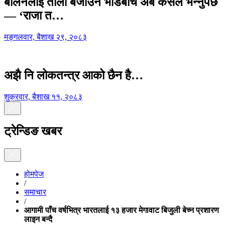
बालेनलाई ताली बजाउने भीडबीच अब कसैले भन्नुपर्छ
— ‘राजा त…
मङ्गलवार, बैशाख २९, २०८३
अझै नि लोकतन्त्र आको छैन है…
शुक्रवार, बैशाख ११, २०८३
ट्रेन्डिङ खबर
होमपेज
/
समाचार
/
आगामी पाँच वर्षभित्र भारतलाई १३ हजार मेगावाट बिजुली बेच्न प्रशारण
लाइन बन्दै