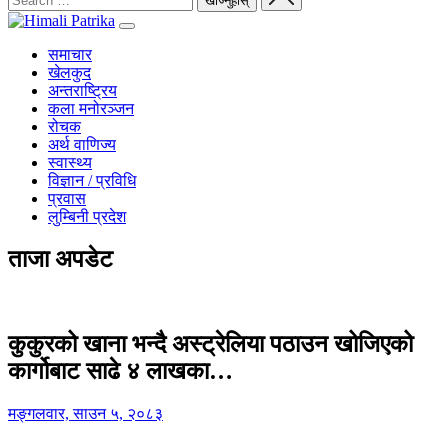
समाचार
खेलकुद
अन्तराष्ट्रिय
कला मनोरञ्जन
रोचक
अर्थ वाणिज्य
स्वास्थ्य
विज्ञान / प्रविधि
प्रवास
लुम्बिनी प्रदेश
ताजा अपडेट
कुकुरको खाना भन्दै अस्ट्रेलिया पठाउन खोजिएको
कार्गोबाट साढे ४ लाखका…
मङ्गलवार, साउन ५, २०८३