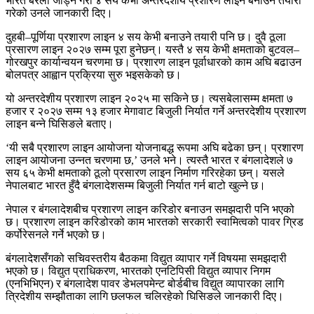
भारत बरेली जोड्ने गरी ४ सय केभी अन्तरदेशीय प्रशारण लाइन बनाउने तयारी
गरेको उनले जानकारी दिए।
दुहबी–पूर्णिया प्रशारण लाइन ४ सय केभी बनाउने तयारी पनि छ। दुवै ठूला
प्रसारण लाइन २०२७ सम्म पूरा हुनेछन्। यस्तै ४ सय केभी क्षमताको बुटवल–
गोरखपुर कार्यान्वयन चरणमा छ। प्रशारण लाइन पूर्वाधारको काम अघि बढाउन
बोलपत्र आह्वान प्रक्रिया सुरु भइसकेको छ।
यो अन्तरदेशीय प्रशारण लाइन २०२५ मा सकिने छ। त्यसबेलासम्म क्षमता ७
हजार र २०२७ सम्म १३ हजार मेगावाट बिजुली निर्यात गर्ने अन्तरदेशीय प्रशारण
लाइन बन्ने घिसिङले बताए।
‘यी सबै प्रशारण लाइन आयोजना योजनाबद्ध रूपमा अघि बढेका छन्। प्रशारण
लाइन आयोजना उन्नत चरणमा छ,’ उनले भने। त्यस्तै भारत र बंगलादेशले ७
सय ६५ केभी क्षमताको ठूलो प्रसारण लाइन निर्माण गरिरहेका छन्। यसले
नेपालबाट भारत हुँदै बंगलादेशसम्म बिजुली निर्यात गर्न बाटो खुल्ने छ।
नेपाल र बंगलादेशबीच प्रशारण लाइन करिडोर बनाउन समझदारी पनि भएको
छ। प्रशारण लाइन करिडोरको काम भारतको सरकारी स्वामित्वको पावर ग्रिड
कर्पोरेसनले गर्ने भएको छ।
बंगलादेशसँगको सचिवस्तरीय बैठकमा विद्युत व्यापार गर्ने विषयमा समझदारी
भएको छ। विद्युत प्राधिकरण, भारतको एनटिपिसी विद्युत व्यापार निगम
(एनभिभिएन) र बंगलादेश पावर डेभलपमेन्ट बोर्डबीच विद्युत व्यापारका लागि
त्रिदेशीय सम्झौताका लागि छलफल चलिरहेको घिसिङले जानकारी दिए।