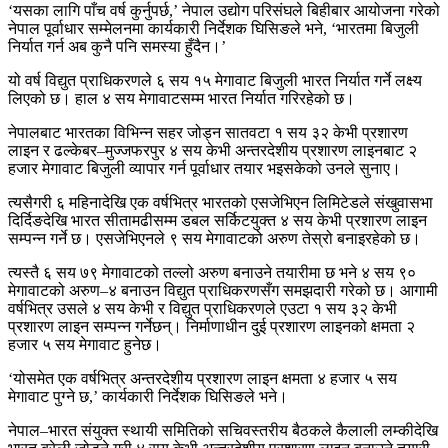
‘यसका लागि पाँच वर्ष कुर्नुपर्छ,’ नेपाल उद्योग परिसंघले बिहीबार आयोजना गरेको
नेपाल पूर्वाधार सम्मेलनमा कार्यकारी निर्देशक घिसिङले भने, ‘भारतमा बिजुली
निर्यात गर्न अब कुनै पनि समस्या हुँदैन।’
यो वर्ष विद्युत प्राधिकरणले ६ सय १५ मेगावाट बिजुली भारत निर्यात गर्ने लक्ष्य
लिएको छ। हाल ४ सय मेगावाटसम्म भारत निर्यात गरिरहेको छ।
नेपालबाट भारतका विभिन्न सहर जोड्न सातवटा १ सय ३२ केभी प्रशारण
लाइन र ढल्केबर–मुज्जफरपुर ४ सय केभी अन्तरदेशीय प्रशारण लाइनबाट २
हजार मेगावाट बिजुली व्यापार गर्न पूर्वाधार तयार भइसकेको उनले सुनाए।
त्यसैगरी ६ महिनादेखि एक वर्षभित्र भारतको एसजेभिएन लिमिटेडले संखुवासभा
दिर्दिङदेखि भारत सीतामढीसम्म डबल सर्किटयुक्त ४ सय केभी प्रशारण लाइन
सम्पन्न गर्ने छ। एसजेभिएनले ९ सय मेगावाटको अरुण तेस्रो बनाइरहेको छ।
त्यस्तै ६ सय ७९ मेगावाटको तल्लो अरुण बनाउने तयारीमा छ भने ४ सय ९०
मेगावाटको अरुण–४ बनाउन विद्युत प्राधिकरणसँग समझदारी गरेको छ। आगामी
वर्षभित्र उसले ४ सय केभी र विद्युत प्राधिकरणले एउटा १ सय ३२ केभी
प्रशारण लाइन सम्पन्न गर्नेछन्। निर्माणाधीन दुई प्रशारण लाइनको क्षमता २
हजार ५ सय मेगावाट हुनेछ।
‘योसमेत एक वर्षभित्र अन्तरदेशीय प्रशारण लाइन क्षमता ४ हजार ५ सय
मेगावाट पुग्ने छ,’ कार्यकारी निर्देशक घिसिङले भने।
नेपाल–भारत संयुक्त स्थायी समितिको सचिवस्तरीय बैठकले कैलाली लम्कीदेखि