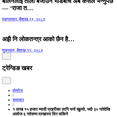
बालेनलाई ताली बजाउने भीडबीच अब कसैले भन्नुपर्छ
— ‘राजा त…
मङ्गलवार, बैशाख २९, २०८३
अझै नि लोकतन्त्र आको छैन है…
शुक्रवार, बैशाख ११, २०८३
ट्रेन्डिङ खबर
होमपेज
/
समाचार
/
१ लाख १५ हजार म्यादी प्रहरीका लागि भर्ना खुल्यो, भदौ ३० गतेदेखि
असोज ६ गतेसम्म दरखास्त दिन सकिने