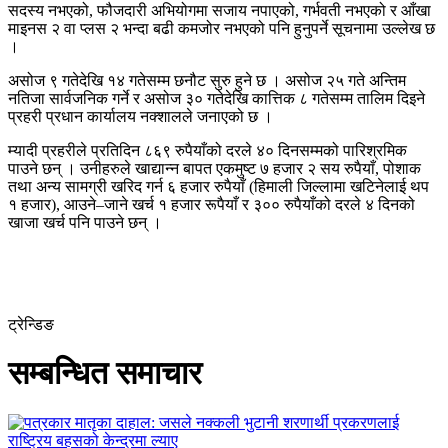
सदस्य नभएको, फौजदारी अभियोगमा सजाय नपाएको, गर्भवती नभएको र आँखा
माइनस २ वा प्लस २ भन्दा बढी कमजोर नभएको पनि हुनुपर्ने सूचनामा उल्लेख छ
।
असोज ९ गतेदेखि १४ गतेसम्म छनौट सुरु हुने छ । असोज २५ गते अन्तिम
नतिजा सार्वजनिक गर्ने र असोज ३० गतेदेखि कात्तिक ८ गतेसम्म तालिम दिइने
प्रहरी प्रधान कार्यालय नक्शालले जनाएको छ ।
म्यादी प्रहरीले प्रतिदिन ८६९ रुपैयाँको दरले ४० दिनसम्मको पारिश्रमिक
पाउने छन् । उनीहरुले खाद्यान्न बापत एकमुष्ट ७ हजार २ सय रुपैयाँ, पोशाक
तथा अन्य सामग्री खरिद गर्न ६ हजार रुपैयाँ (हिमाली जिल्लामा खटिनेलाई थप
१ हजार), आउने–जाने खर्च १ हजार रूपैयाँ र ३०० रुपैयाँको दरले ४ दिनको
खाजा खर्च पनि पाउने छन् ।
ट्रेन्डिङ
सम्बन्धित समाचार