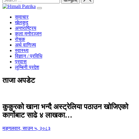
समाचार
खेलकुद
अन्तराष्ट्रिय
कला मनोरञ्जन
रोचक
अर्थ वाणिज्य
स्वास्थ्य
विज्ञान / प्रविधि
प्रवास
लुम्बिनी प्रदेश
ताजा अपडेट
कुकुरको खाना भन्दै अस्ट्रेलिया पठाउन खोजिएको
कार्गोबाट साढे ४ लाखका…
मङ्गलवार, साउन ५, २०८३